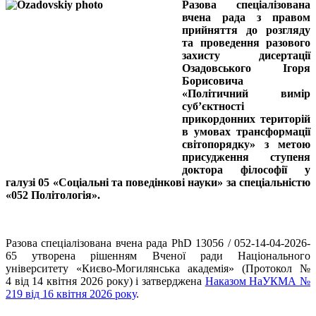
Разова спеціалізована
вчена рада з правом
прийняття до розгляду
та проведення разового
захисту дисертації
Озадовського Ігоря
Борисовича
«Політичний вимір
суб’єктності
прикордонних територій
в умовах трансформації
світопорядку» з метою
присудження ступеня
доктора філософії у
галузі 05 «Соціальні та поведінкові науки» за спеціальністю
«052 Політологія».
Разова спеціалізована вчена рада PhD 13056 / 052-14-04-2026-
65 утворена рішенням Вченої ради Національного
університету «Києво-Могилянська академія» (Протокол №
4 від 14 квітня 2026 року) і затверджена
Наказом НаУКМА №
219 від 16 квітня 2026 року
.