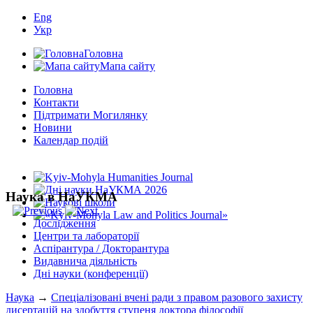
Eng
Укр
Головна
Мапа сайту
Головна
Контакти
Підтримати Могилянку
Новини
Календар подій
Наука в НаУКМА
Дослідження
Центри та лабораторії
Аспірантура / Докторантура
Видавнича діяльність
Дні науки (конференції)
Наука
→
Спеціалізовані вчені ради з правом разового захисту
дисертацій на здобуття ступеня доктора філософії