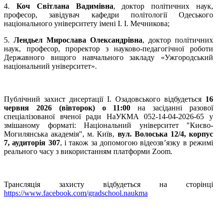
4.
Коч Світлана Вадимівна
, доктор політичних наук,
професор, завідувач кафедри політології Одеського
національного університету імені І. І. Мечникова;
5.
Лендьел Мирослава Олександрівна
, доктор політичних
наук, професор, проректор з науково-педагогічної роботи
Державного вищого навчального закладу «Ужгородський
національний університет».
Публічний захист дисертації І. Озадовського відбудеться
16
червня 2026 (вівторок) о 11:00
на засіданні разової
спеціалізованої вченої ради НаУКМА 052-14-04-2026-65 у
змішаному форматі: Національний університет "Києво-
Могилянська академія", м. Київ,
вул. Волоська 12/4, корпус
7, аудиторія 307
, і також за допомогою відеозв’язку в режимі
реального часу з використанням платформи Zoom.
Трансляція захисту відбудеться на сторінці
https://www.facebook.com/gradschool.naukma