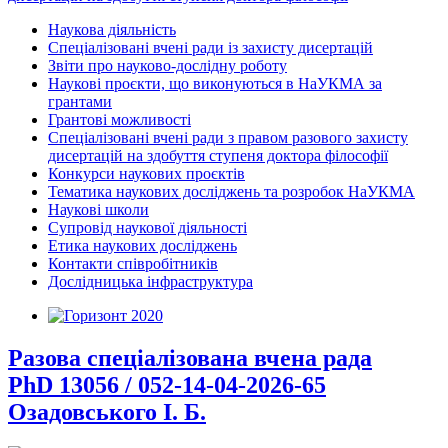
Наукова діяльність
Спеціалізовані вчені ради із захисту дисертацій
Звіти про науково-дослідну роботу
Наукові проєкти, що виконуються в НаУКМА за
грантами
Грантові можливості
Спеціалізовані вчені ради з правом разового захисту
дисертацій на здобуття ступеня доктора філософії
Конкурси наукових проєктів
Тематика наукових досліджень та розробок НаУКМА
Наукові школи
Супровід наукової діяльності
Етика наукових досліджень
Контакти співробітників
Дослідницька інфраструктура
Разова спеціалізована вчена рада
PhD 13056 / 052-14-04-2026-65
Озадовського І. Б.