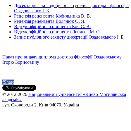
Дисертація на здобуття ступеня доктора філософії
Озадовського І. Б.
Рецензія рецензента Кобильника В. В.
Рецензія рецензента Волянюк О. Я.
Відгук офіційного опонента Коч С. В.
Відгук офіційного опонента Лендьел М. О.
Запис публічного захисту дисертації Озадовського І. Б.
Наказ про видачу диплома доктора філософії Озадовському
Ігорю Борисовичу
f
Share
© 2012-2026
Національний університет «Києво-Могилянська
академія»
вул. Сковороди 2, Київ 04070, Україна