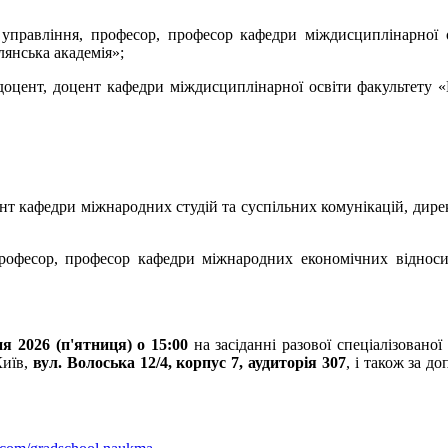
 управління, професор, професор кафедри міждисциплінарної 
янська академія»;
 доцент, доцент кафедри міждисциплінарної освіти факультету 
ент кафедри міжнародних студій та суспільних комунікацій, ди
професор, професор кафедри міжнародних економічних відноси
я 2026 (п'ятниця) о 15:00
на засіданні разової спеціалізован
Київ,
вул. Волоська 12/4, корпус 7, аудиторія 307
, і також за д