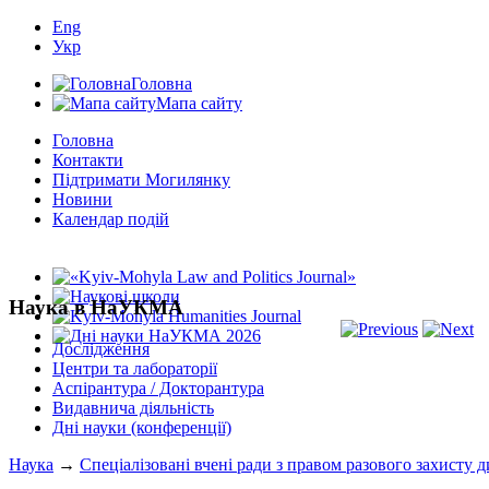
Eng
Укр
Головна
Мапа сайту
Головна
Контакти
Підтримати Могилянку
Новини
Календар подій
Наука в НаУКМА
Дослідження
Центри та лабораторії
Аспірантура / Докторантура
Видавнича діяльність
Дні науки (конференції)
Наука
→
Спеціалізовані вчені ради з правом разового захисту д