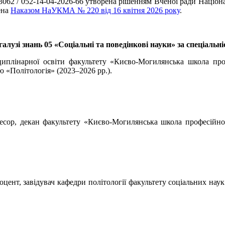
13062 / 052-14-04-2026-66 утворена рішенням Вченої ради Націо
ена
Наказом НаУКМА № 220 від 16 квітня 2026 року
.
галузі знань 05 «Соціальні та поведінкові науки» за спеціальн
циплінарної освіти факультету «Києво-Могилянська школа про
 «Політологія» (2023–2026 рр.).
фесор, декан факультету «Києво-Могилянська школа професійно
доцент, завідувач кафедри політології факультету соціальних на