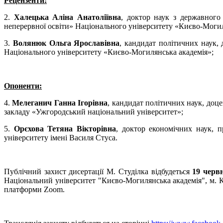
Рецензенти:
2.
Халецька Аліна Анатоліївна
, доктор наук з державного
неперервної освіти» Національного університету «Києво-Могил
3.
Волянюк Ольга Ярославівна
, кандидат політичних наук,
Національного університету «Києво-Могилянська академія»;
Опоненти:
4.
Мелеганич Ганна Ігорівна
, кандидат політичних наук, доц
закладу «Ужгородський національний університет»;
5.
Орєхова Тетяна Вікторівна
, доктор економічних наук, 
університету імені Василя Стуса.
Публічний захист дисертації М. Студілка відбудеться
19 червн
Національний університет "Києво-Могилянська академія", м. 
платформи Zoom.