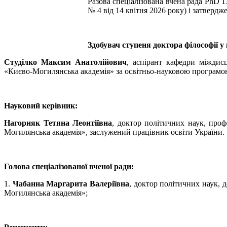
Разова спеціалізована вчена рада PhD 
№ 4 від 14 квітня 2026 року) і затвердж
Здобувач ступеня доктора філософії у 
Студілко Максим Анатолійович
, аспірант кафедри міждис
«Києво-Могилянська академія» за освітньо-науковою програмою
Науковий керівник:
Нагорняк Тетяна Леонтіївна
, доктор політичних наук, про
Могилянська академія», заслужений працівник освіти України.
Голова спеціалізованої вченої ради:
1.
Чабанна Маргарита Валеріївна
, доктор політичних наук, 
Могилянська академія»;