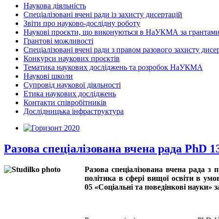
Наукова діяльність
Спеціалізовані вчені ради із захисту дисертацій
Звіти про науково-дослідну роботу
Наукові проєкти, що виконуються в НаУКМА за грантам
Грантові можливості
Спеціалізовані вчені ради з правом разового захисту дисе
Конкурси наукових проєктів
Тематика наукових досліджень та розробок НаУКМА
Наукові школи
Супровід наукової діяльності
Етика наукових досліджень
Контакти співробітників
Дослідницька інфраструктура
Разова спеціалізована вчена рада PhD 13
Разова спеціалізована вчена рада з
політика в сфері вищої освіти в умо
05 «Соціальні та поведінкові науки» з