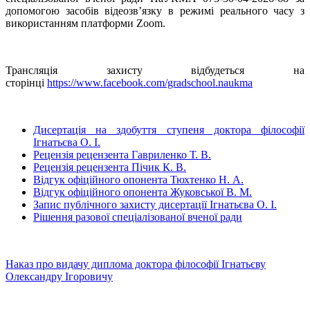
допомогою засобів відеозв’язку в режимі реального часу з
використанням платформи Zoom.
Трансляція захисту відбудеться на
сторінці
https://www.facebook.com/gradschool.naukma
Дисертація на здобуття ступеня доктора філософії
Ігнатьєва О. І.
Рецензія рецензента Гавриленко Т. В.
Рецензія рецензента Пічик К. В.
Відгук офіційного опонента Тюхтенко Н. А.
Відгук офіційного опонента Жуковської В. М.
Запис публічного захисту дисертації Ігнатьєва О. І.
Рішення разової спеціалізованої вченої ради
Наказ про видачу диплома доктора філософії Ігнатьєву
Олександру Ігоровичу