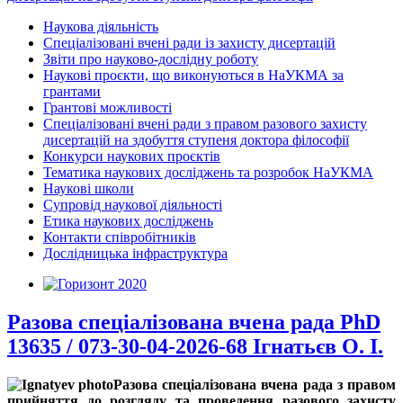
Наукова діяльність
Спеціалізовані вчені ради із захисту дисертацій
Звіти про науково-дослідну роботу
Наукові проєкти, що виконуються в НаУКМА за
грантами
Грантові можливості
Спеціалізовані вчені ради з правом разового захисту
дисертацій на здобуття ступеня доктора філософії
Конкурси наукових проєктів
Тематика наукових досліджень та розробок НаУКМА
Наукові школи
Супровід наукової діяльності
Етика наукових досліджень
Контакти співробітників
Дослідницька інфраструктура
Разова спеціалізована вчена рада PhD
13635 / 073-30-04-2026-68 Ігнатьєв О. І.
Разова спеціалізована вчена рада з правом
прийняття до розгляду та проведення разового захисту