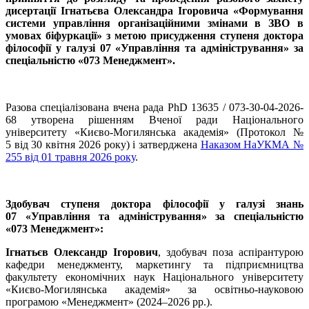
дисертації Ігнатьєва Олександра Ігоровича «Формування
системи управління організаційними змінами в ЗВО в
умовах біфуркації» з метою присудження ступеня доктора
філософії у галузі 07 «Управління та адміністрування» за
спеціальністю «073 Менеджмент».
Разова спеціалізована вчена рада PhD 13635 / 073-30-04-2026-
68 утворена рішенням Вченої ради Національного
університету «Києво-Могилянська академія» (Протокол №
5 від 30 квітня 2026 року) і затверджена
Наказом НаУКМА №
255 від 01 травня 2026 року
.
Здобувач ступеня доктора філософії у галузі знань
07 «Управління та адміністрування» за спеціальністю
«073 Менеджмент»:
Ігнатьєв Олександр Ігорович
, здобувач поза аспірантурою
кафедри менеджменту, маркетингу та підприємництва
факультету економічних наук Національного університету
«Києво-Могилянська академія» за освітньо-науковою
програмою «Менеджмент» (2024–2026 рр.).