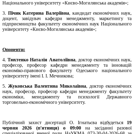
Національного університету «Києво-Могилянська академія»;
3.
Пічик Катерина Валеріївна
, кандидат економічних наук,
доцент, завідувач кафедри менеджменту, маркетингу та
підприємництва факультету економічних наук Національного
університету «Києво-Могилянська академія»;
Опоненти:
4.
Тюхтенко Наталія Анатоліївна
, доктор економічних наук,
професор, професор кафедри менеджменту та інновацій
економіко-правового факультету Одеського національного
університету імені І. І. Мечникова;
5.
Жуковська Валентина Миколаївна
, доктор економічних
наук, професор, професор кафедри менеджменту факультету
економіки, менеджменту та психології Державного
торговельно-економічного університету.
Публічний захист дисертації О. Ігнатьєва відбудеться
19
червня 2026 (п'ятниця) о 09:00
на засіданні разової
спеціалізованої вченої ради НаУКМА 073-30-04-2026-68 за