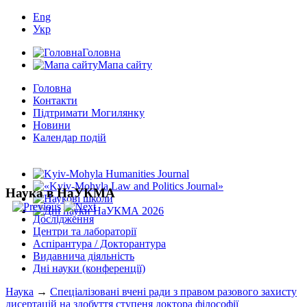
Eng
Укр
Головна
Мапа сайту
Головна
Контакти
Підтримати Могилянку
Новини
Календар подій
Наука в НаУКМА
Дослідження
Центри та лабораторії
Аспірантура / Докторантура
Видавнича діяльність
Дні науки (конференції)
Наука
→
Спеціалізовані вчені ради з правом разового захисту
дисертацій на здобуття ступеня доктора філософії