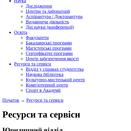
Наука
Дослідження
Центри та лабораторії
Аспірантура / Докторантура
Видавнича діяльність
Дні науки (конференції)
Освіта
Факультети
Бакалаврські програми
Магістерські програми
Сертифікатні програми
Центр забезпечення якості
Ресурси та сервіси
Відділ у справах студентства
Наукова бібліотека
Культурно-мистецький центр
Комп'ютерний центр
Спорт в Академії
Початок
→
Ресурси та сервіси
Ресурси та сервіси
Юридичний відділ