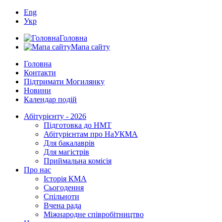
Eng
Укр
Головна
Мапа сайту
Головна
Контакти
Підтримати Могилянку
Новини
Календар подій
Абітурієнту - 2026
Підготовка до НМТ
Абітурієнтам про НаУКМА
Для бакалаврів
Для магістрів
Приймальна комісія
Про нас
Історія КМА
Сьогодення
Спільноти
Вчена рада
Міжнародне співробітництво