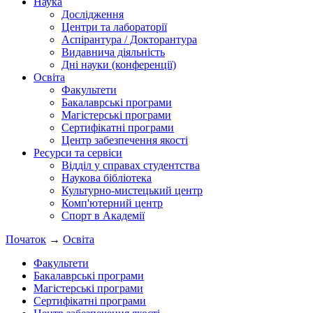
Наука
Дослідження
Центри та лабораторії
Аспірантура / Докторантура
Видавнича діяльність
Дні науки (конференції)
Освіта
Факультети
Бакалаврські програми
Магістерські програми
Сертифікатні програми
Центр забезпечення якості
Ресурси та сервіси
Відділ у справах студентства
Наукова бібліотека
Культурно-мистецький центр
Комп'ютерний центр
Спорт в Академії
Початок
→
Освіта
Факультети
Бакалаврські програми
Магістерські програми
Сертифікатні програми