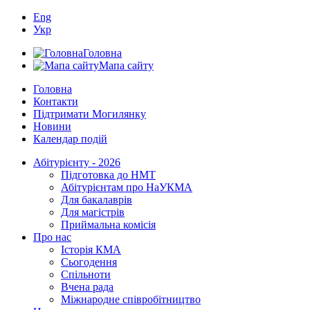
Eng
Укр
Головна
Мапа сайту
Головна
Контакти
Підтримати Могилянку
Новини
Календар подій
Абітурієнту - 2026
Підготовка до НМТ
Абітурієнтам про НаУКМА
Для бакалаврів
Для магістрів
Приймальна комісія
Про нас
Історія КМА
Сьогодення
Спільноти
Вчена рада
Міжнародне співробітництво