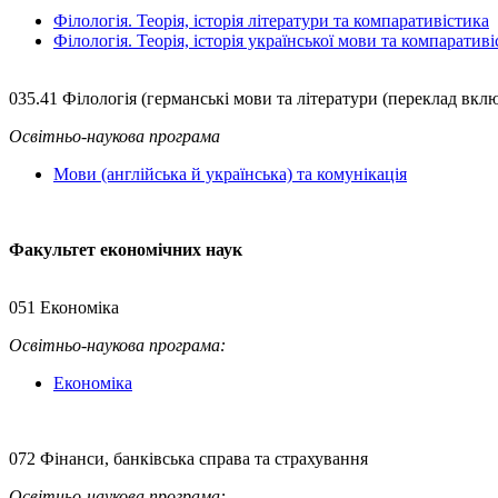
Філологія. Теорія, історія літератури та компаративістика
Філологія. Теорія, історія української мови та компаратив
035.41 Філологія (германські мови та літератури (переклад вклю
Освітньо-наукова програма
Мови (англійська й українська) та комунікація
Факультет економічних наук
051 Економіка
Освітньо-наукова
програма:
Економіка
072 Фінанси, банківська справа та страхування
Освітньо-наукова
програма: