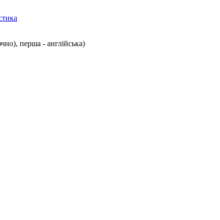
істика
чно), перша - англійська)