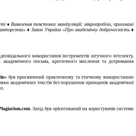
і ♦ Виявлення текстових маніпуляцій: мікропробіли, приховані
«авторства» ♦ Закон України «Про академічну доброчесність ♦
овідального використання інструментів штучного інтелекту,
ок академічного письма, критичного мислення та дотримання
ів»
був присвячений практичному та етичному використанню
товки академічних текстів без порушення принципів академічної
х.
Plagiarism.com
. Захід був орієнтований на користувачів системи