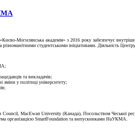
УКМА
у «Києво-Могилянська академія»
з 2016 року
забезпечує внутрішн
а різноманітними студентськими ініціативами. Діяльність Центр
МА;
рацедавців та викладачів;
і зміни у політиці університету;
ів;
sh Council, MacEwan University (Канада), Посольством Чеської ре
крема організацією SmartFoundation та випускниками НаУКМА.