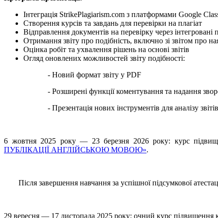
Інтеграція StrikePlagiarism.com з платформами Google Cla
Створення курсів та завдань для перевірки на плагіат
Відправлення документів на перевірку через інтегровані
Отримання звіту про подібність, включно зі звітом про н
Оцінка робіт та ухвалення рішень на основі звітів
Огляд оновлених можливостей звіту подібності:
- Новий формат звіту у PDF
- Розширені функції коментування та надання звор
- Презентація нових інструментів для аналізу звітів
6 жовтня 2025 року — 23 березня 2026 року: курс підвище
ПУБЛІКАЦІЇ АНГЛІЙСЬКОЮ МОВОЮ»
.
Після завершення навчання за успішної підсумкової атеста
29 вересня — 17 листопада 2025 року: очний курс підвищення к