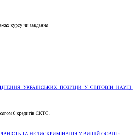
межах курсу чи завдання
ІЦНЕННЯ УКРАЇНСЬКИХ ПОЗИЦІЙ У СВІТОВІЙ НАУЦІ:
бсягом 6 кредитів ЄКТС.
РІВНІСТЬ ТА НЕДИСКРИМІНАЦІЯ У ВИЩІЙ ОСВІТІ».