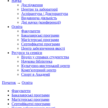
Наука
Дослідження
Центри та лабораторії
Аспірантура / Докторантура
Видавнича діяльність
Дні науки (конференції)
Освіта
Факультети
Бакалаврські програми
Магістерські програми
Сертифікатні програми
Центр забезпечення якості
Ресурси та сервіси
Відділ у справах студентства
Наукова бібліотека
Культурно-мистецький центр
Комп'ютерний центр
Спорт в Академії
Початок
→
Освіта
Факультети
Бакалаврські програми
Магістерські програми
Сертифікатні програми