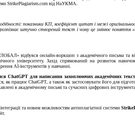
еми StrikePlagiarism.com від НаУКМА.
дібності: показники КП, коефіцієнт цитат і межі оригінальност
 розпізнає штучно створений текст і чому це змінює поняття 
ОБАЛ» відбувся онлайн-воркшоп з академічного письма та відп
нічного університету. Захід спрямований на розвиток навич
рення AI-інструментів у навчанні.
ися ChatGPT для написання захоплюючих академічних текст
ся, як працює ChatGPT, а також як застосовувати його для підго
ікавлені в академічному письмі та сучасних цифрових інструмента
 інтеграції та новим можливостям антиплагіатної системи
Strike
іт.