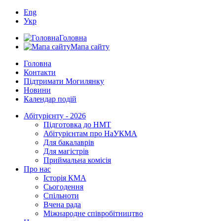
Eng
Укр
Головна
Мапа сайту
Головна
Контакти
Підтримати Могилянку
Новини
Календар подій
Абітурієнту - 2026
Підготовка до НМТ
Абітурієнтам про НаУКМА
Для бакалаврів
Для магістрів
Приймальна комісія
Про нас
Історія КМА
Сьогодення
Спільноти
Вчена рада
Міжнародне співробітництво