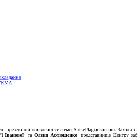
викладання
НаУКМА
ні презентації оновленої системи StrikePlagiarism.com. Заход
’ї Іванової
та
Олени Артюшенко
, представників Центру заб