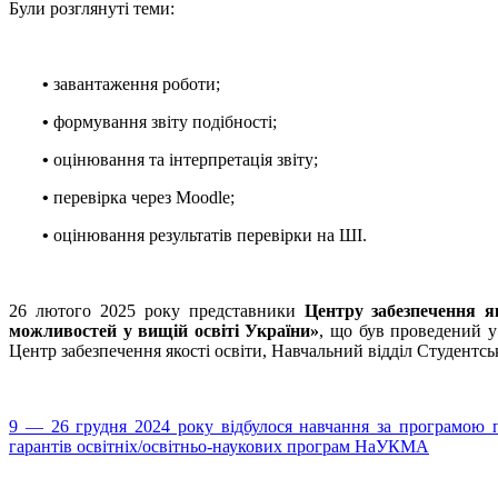
Були розглянуті теми:
•
завантаження роботи;
•
формування звіту подібності;
•
оцінювання та інтерпретація звіту;
•
перевірка через Moodle;
•
оцінювання результатів перевірки на ШІ.
26 лютого 2025 року представники
Центру забезпечення як
можливостей у вищій освіті України»
, що був проведений 
Центр забезпечення якості освіти, Навчальний відділ Студентсько
9 — 26 грудня 2024 року відбулося навчання за програмою 
гарантів освітніх/освітньо-наукових програм НаУКМА