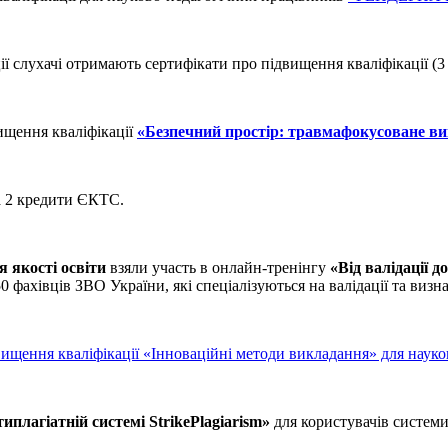
ії слухачі отримають сертифікати про підвищення кваліфікації (
ищення кваліфікації
«Безпечний простір: травмафокусоване в
а 2 кредити ЄКТС.
я якості освіти
взяли участь в онлайн-тренінгу
«Від валідації 
 фахівців ЗВО України, які спеціалізуються на валідації та визна
двищення кваліфікації «Інноваційні методи викладання» для на
иплагіатній системі StrikePlagiarism»
для користувачів систем