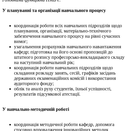
У плануванні та організації навчального процесу
координація роботи всіх навчальних підрозділів щодо
планування, організації, матеріально-технічного
забезпечення навчального процесу на рівні сучасних
вимог;
узагальнення розрахунків навчального навантаження
кафедр; підготовка на його основі пропозицій до
штатного розпису професорсько-викладацького складу
на наступний навчальний рік;
координація роботи навчальних підрозділів щодо
складання розкладу занять, сесій, графіків засідань
державних екза­менаційних комісій і використання
аудиторного фонду;
облік та аналіз руху студентів, їхньої успішності,
результатів підсумкової атестації.
У навчально-методичній роботі
координація методичної роботи кафедр, допомога
стосовно впровадження інноваційних методик