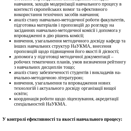
навчання, заходів модернізації навчального процесу в
контексті європейських вимог та ефективного
використання технічних засобів навчання;
аналіз стану навчально-методичної роботи факультетів,
підготовка матеріалів і пропозицій до розгляду на
засіданнях навчально-методичної комісії і допомога у
впровадженні в дію рішень комісії;
вивчення, узагальнення методичного досвіду кафедр та
інших навчальних структур НаУКМА, внесення
пропозицій щодо підвищення його якості й дієвості;
допомога у підготовці методичної документації –
робочих тематичних планів, умов визначення рейтингу
з навчальних дисциплін тощо;
аналіз стану забезпеченості студентів і викладачів на­
вчаль­но-методичною літературою;
вивчення, узагальнення та впровадження нових
технологій і актуального досвіду організації вищої
освіти;
координація роботи щодо ліцензування, акредитації
спеціальностей НаУКМА.
У
контролі ефективності та якості навчального процесу
: