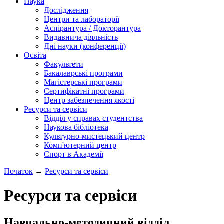
Наука
Дослідження
Центри та лабораторії
Аспірантура / Докторантура
Видавнича діяльність
Дні науки (конференції)
Освіта
Факультети
Бакалаврські програми
Магістерські програми
Сертифікатні програми
Центр забезпечення якості
Ресурси та сервіси
Відділ у справах студентства
Наукова бібліотека
Культурно-мистецький центр
Комп'ютерний центр
Спорт в Академії
Початок
→
Ресурси та сервіси
Ресурси та сервіси
Навчально-методичний відділ