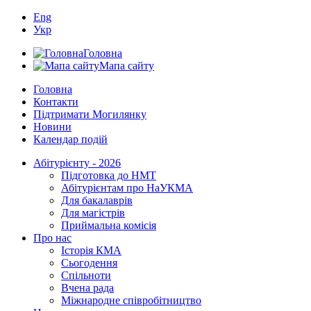
Eng
Укр
Головна
Мапа сайту
Головна
Контакти
Підтримати Могилянку
Новини
Календар подій
Абітурієнту - 2026
Підготовка до НМТ
Абітурієнтам про НаУКМА
Для бакалаврів
Для магістрів
Приймальна комісія
Про нас
Історія КМА
Сьогодення
Спільноти
Вчена рада
Міжнародне співробітництво