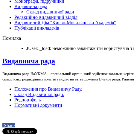
Монографії, підручники
Видавнича рада
Склад видавничої ради
Редакційно-видавничий відділ
Видавничий Дім "Києво-Могилянська Академія"
Публікації викладачів
Помилка
JUser::_load: неможливо завантажити користувача з i
Видавнича рада
Видавнича рада НаУКМА – спеціальний орган, який здійснює загальне керівни
склад їхніх редакційних колегій і подає на затвердження Вченої ради. Рі
Положення про Видавничу Раду.
Склад Видавничої ради.
Редпортфель
Нормативні документи
f
Share