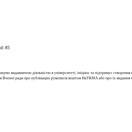
d: 85
цтво видавничою діяльністю в університеті, ініціює та підтримує створення н
шення Вченої ради про публікацію рукописів коштом НаУКМА або про їх видан