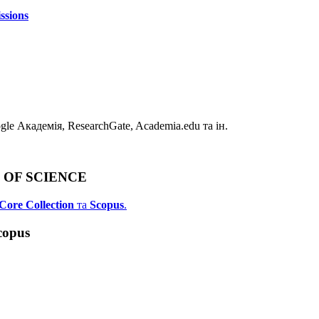
ssions
e Академія, ResearchGate, Academia.edu та ін.
B OF SCIENCE
Core Collection
та
Scopus
.
copus