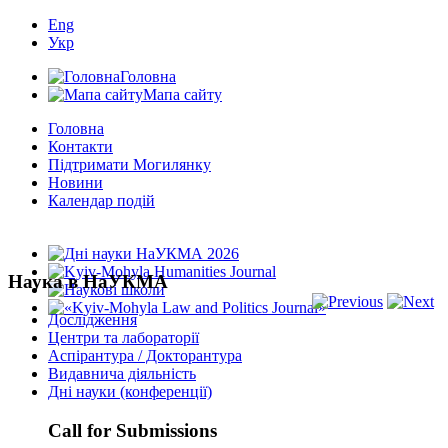
Eng
Укр
Головна
Мапа сайту
Головна
Контакти
Підтримати Могилянку
Новини
Календар подій
Наука в НаУКМА
Дослідження
Центри та лабораторії
Аспірантура / Докторантура
Видавнича діяльність
Дні науки (конференції)
Call for Submissions