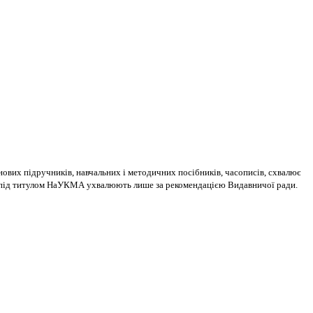
ових підручників, навчальних і методичних посібників, часописів, схвалює
ня під титулом НаУКМА ухвалюють лише за рекомендацією Видавничої ради.