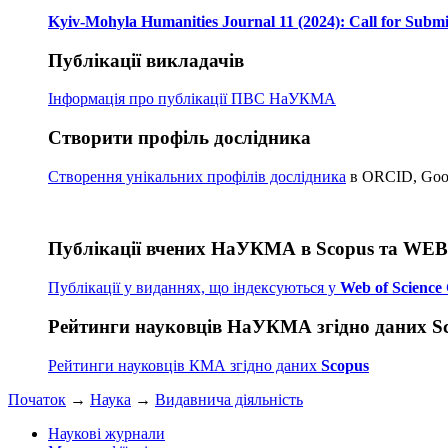
Kyiv-Mohyla Humanities Journal 11 (2024): Call for Submi
Публікації викладачів
Інформація про публікації
ПВС НаУКМА
Створити профіль дослідника
Створення унікальних профілів дослідника
в ORCID, Googl
Публікації вчених НаУКМА в Scopus та WE
Публікації у виданнях, що індексуються у
Web of Science 
Рейтинги науковців НаУКМА згідно даних S
Рейтинги науковців КМА згідно даних
Scopus
Початок
→
Наука
→
Видавнича діяльність
Наукові журнали