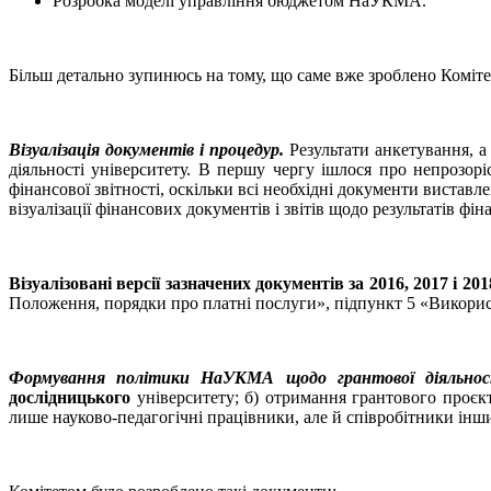
Розробка моделі управління бюджетом НаУКМА.
Більш детально зупинюсь на тому, що саме вже зроблено Коміте
Візуалізація документів і процедур.
Результати анкетування, а
діяльності університету. В першу чергу ішлося про непрозорі
фінансової звітності, оскільки всі необхідні документи вистав
візуалізації фінансових документів і звітів щодо результатів фін
Візуалізовані версії зазначених документів за 2016, 2017 і 
Положення, порядки про платні послуги», підпункт 5 «Викорис
Формування політики НаУКМА щодо грантової діяльнос
дослідницького
університету; б) отримання грантового проєкту
лише науково-педагогічні працівники, але й співробітники інши