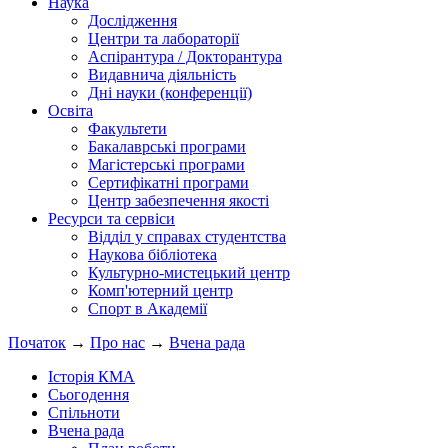
Наука
Дослідження
Центри та лабораторії
Аспірантура / Докторантура
Видавнича діяльність
Дні науки (конференції)
Освіта
Факультети
Бакалаврські програми
Магістерські програми
Сертифікатні програми
Центр забезпечення якості
Ресурси та сервіси
Відділ у справах студентства
Наукова бібліотека
Культурно-мистецький центр
Комп'ютерний центр
Спорт в Академії
Початок
→
Про нас
→
Вчена рада
Історія КМА
Сьогодення
Спільноти
Вчена рада