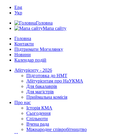
Eng
Укр
Головна
Мапа сайту
Головна
Контакти
Підтримати Могилянку
Новини
Календар подій
Абітурієнту - 2026
Підготовка до НМТ
Абітурієнтам про НаУКМА
Для бакалаврів
Для магістрів
Приймальна комісія
Про нас
Історія КМА
Сьогодення
Спільноти
Вчена рада
Міжнародне співробітництво