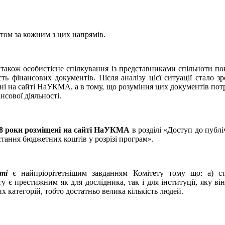
том за кожним з цих напрямів.
 також особистісне спілкування із представниками спільноти по
сть фінансових документів. Після аналізу цієї ситуації стало 
лені на сайті НаУКМА, а в тому, що розуміння цих документів по
ансової діяльності.
2018 роки розміщені на сайті НаУКМА
в розділі «Доступ до публі
тання бюджетних коштів у розрізі програм».
ті
є найпріорітетнішим завданням Комітету тому що: а) с
 є престижним як для дослідника, так і для інституції, яку він
х категорій, тобто достатньо велика кількість людей.