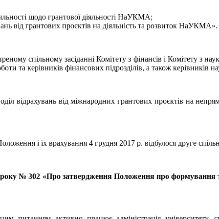
іяльності щодо грантової діяльності НаУКМА;
ань від грантових проєктів на діяльність та розвиток НаУКМА».
ному спільному засіданні Комітету з фінансів і Комітету з науки 
оботи та керівників фінансових підрозділів, а також керівників на
оділ відрахувань від міжнародних грантових проєктів на непр
ложення і їх врахування 4 грудня 2017 р. відбулося друге спільн
року № 302 «Про затвердження Положення про формування та 
им питанням активно працює адміністрація університету, сп