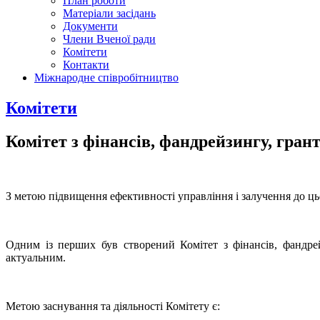
План роботи
Матеріали засідань
Документи
Члени Вченої ради
Комітети
Контакти
Міжнародне співробітництво
Комітети
Комітет з фінансів, фандрейзингу, грант
З метою підвищення ефективності управління і залучення до ць
Одним із перших був створений Комітет з фінансів, фандрей
актуальним.
Метою заснування та діяльності Комітету є: