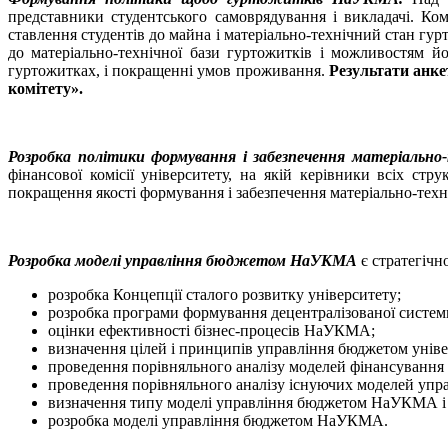
представники студентського самоврядування і викладачі. Ко
ставлення студентів до майна і матеріально-технічний стан гур
до матеріально-технічної бази гуртожитків і можливостям 
гуртожитках, і покращенні умов проживання.
Результати анке
комітету».
Розробка політики формування і забезпечення матеріально
фінансової комісії університету, на якій керівники всіх стр
покращення якості формування і забезпечення матеріально-техні
Розробка моделі управління бюджетом НаУКМА
є стратегічн
розробка Концепції сталого розвитку університету;
розробка програми формування децентралізованої систем
оцінки ефективності бізнес-процесів НаУКМА;
визначення цілей і принципів управління бюджетом уніве
проведення порівняльного аналізу моделей фінансування
проведення порівняльного аналізу існуючих моделей упр
визначення типу моделі управління бюджетом НаУКМА і о
розробка моделі управління бюджетом НаУКМА.