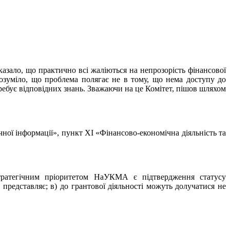
казало, що практично всі жаліються на непрозорість фінансової
зрозуміло, що проблема полягає не в тому, що нема доступу до
требує відповідних знань. Зважаючи на це Комітет, пішов шляхом
чної інформації», пункт ХІ «Фінансово-економічна діяльність та
тратегічним пріоритетом НаУКМА є підтвердження статусу
 представляє; в) до грантової діяльності можуть долучатися не