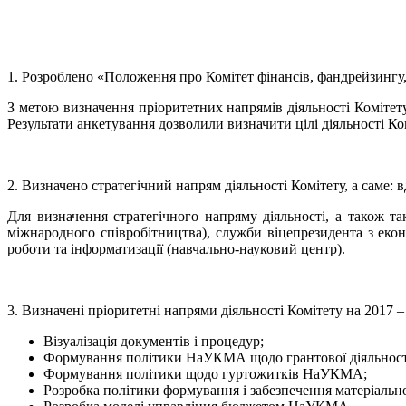
1. Розроблено «Положення про Комітет фінансів, фандрейзингу,
З метою визначення пріоритетних напрямів діяльності Комітет
Результати анкетування дозволили визначити цілі діяльності Ко
2. Визначено стратегічний напрям діяльності Комітету, а сам
Для визначення стратегічного напряму діяльності, а також та
міжнародного співробітництва), служби віцепрезидента з еконо
роботи та інформатизації (навчально-науковий центр).
3. Визначені пріоритетні напрями діяльності Комітету на 2017 – 
Візуалізація документів і процедур;
Формування політики НаУКМА щодо грантової діяльност
Формування політики щодо гуртожитків НаУКМА;
Розробка політики формування і забезпечення матеріаль