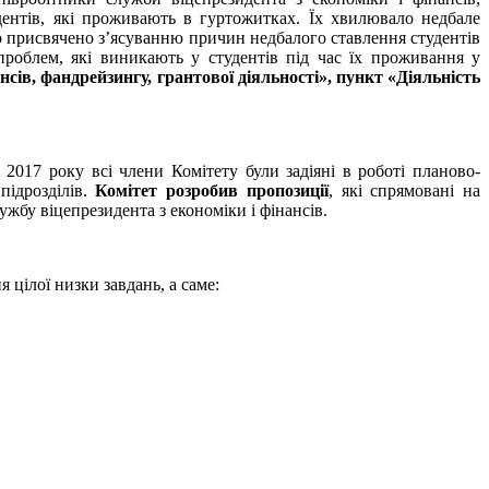
дентів, які проживають в гуртожитках. Їх хвилювало недбале
 присвячено з’ясуванню причин недбалого ставлення студентів
роблем, які виникають у студентів під час їх проживання у
сів, фандрейзингу, грантової діяльності», пункт «Діяльність
 2017 року всі члени Комітету були задіяні в роботі планово-
підрозділів.
Комітет розробив пропозиції
, які спрямовані на
жбу віцепрезидента з економіки і фінансів.
 цілої низки завдань, а саме: