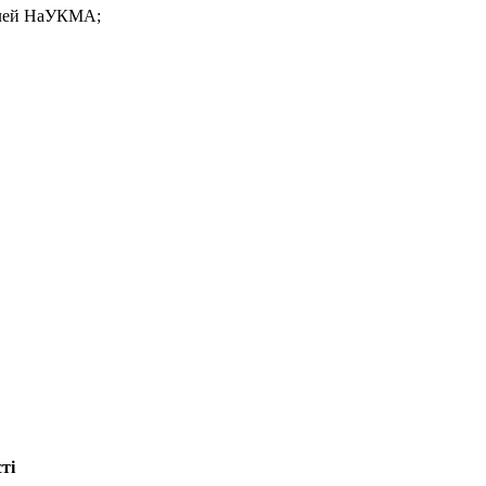
 цілей НаУКМА;
ті