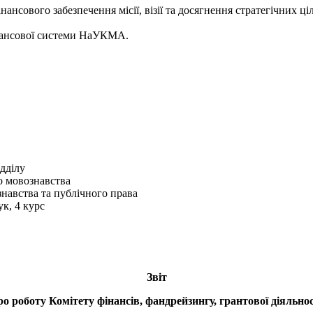
нансового забезпечення місії, візії та досягнення стратегічних
інансової системи НаУКМА.
ідділу
го мовознавства
навства та публічного права
к, 4 курс
Звіт
ро роботу Комітету фінансів, фандрейзингу, грантової діяльнос