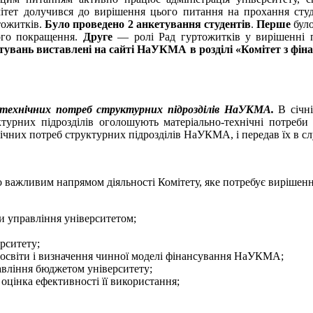
мітет долучився до вирішення цього питання на прохання сту
тожитків.
Було проведено 2 анкетування студентів
.
Перше
було
його покращення.
Друге
— ролі Рад гуртожитків у вирішенні п
тувань виставлені на сайті НаУКМА в розділі «Комітет з фінан
-технічних потреб структурних підрозділів НаУКМА.
В січні
уктурних підрозділів оголошують матеріально-технічні потреби 
чних потреб структурних підрозділів НаУКМА, і передав їх в слу
о важливим напрямом діяльності Комітету, яке потребує вирішення
и управління університетом;
рситету;
 освіти і визначення чинної моделі фінансування НаУКМА;
авління бюджетом університету;
цінка ефективності її використання;