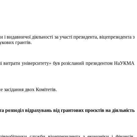
і видавничої діяльності за участі президента, віцепрезидента з
укових грантів.
ямі витрати університету» був розісланий президентом НаУКМА
е засідання двох Комітетів.
розподіл відрахувань від грантових проєктів на діяльність
івробітники служби віцепрезидента з економіки і фінансів,