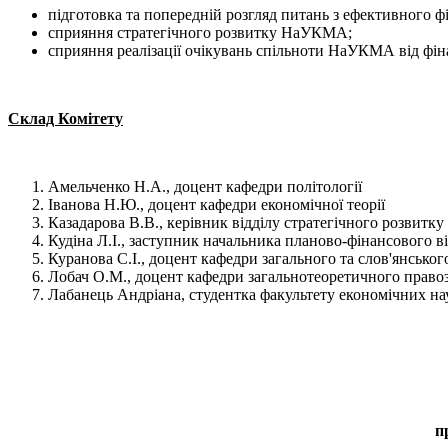
підготовка та попередній розгляд питань з ефективного фі
сприяння стратегічного розвитку НаУКМА;
сприяння реалізації очікувань спільноти НаУКМА від ф
Склад Комітету
Амельченко Н.А., доцент кафедри політології
Іванова Н.Ю., доцент кафедри економічної теорії
Казадарова В.В., керівник відділу стратегічного розвитку
Кудіна Л.І., заступник начальника планово-фінансового в
Куранова С.І., доцент кафедри загального та слов'янсько
Лобач О.М., доцент кафедри загальнотеоретичного правоз
Лабанець Андріана, студентка факультету економічних нау
п