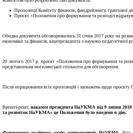
Комітетом було розроблено такі документи:
Пропозиції Комітету фінансів, фандрейзингу, грантової д
Проєкт «Положення про формування та розподіл відрахув
Обидва документа обговорювались 31 січня 2017 року на розшире
економіки та фінансів, віцепрезидента з науково-педагогічної р
20 лютого 2017 р. проєкт «Положення про формування та розп
представникам могилянської спільноти для обговорення.
Після опрацювання всіх пропозицій і зауважень щодо проєкту По
Врешті-решт,
наказом президента НаУКМА від 9 липня 2018 
та розвиток НаУКМА» це Положення було введено в дію.
Формування політики щодо гуртожитків НаУКМА.
Над ц