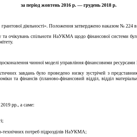
за період жовтень 2016 р. — грудень 2018 р.
 грантової діяльності». Положення затверджено наказом № 224 ві
у та очікувань спільноти НаУКМА щодо фінансової системи було 
мітету.
е: вдосконалення чинної моделі управління фінансовими ресурса
ктичних завдань було проведено низку зустрічей з представник
міки та фінансів (планово-фінансовий відділ, відділ матеріаль
2019 рр., а саме:
і;
но-технічних потреб підрозділів НаУКМА;