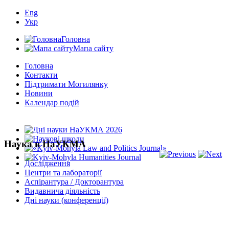
Eng
Укр
Головна
Мапа сайту
Головна
Контакти
Підтримати Могилянку
Новини
Календар подій
Наука в НаУКМА
Дослідження
Центри та лабораторії
Аспірантура / Докторантура
Видавнича діяльність
Дні науки (конференції)