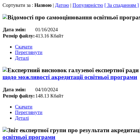
Сортувати за :
Назвою
|
Датою
|
Популярністю
[ За спаданням ]
Дата змін:
01/16/2024
Розмір файлу:
413.16 Кбайт
Скачати
Переглянути
Деталі
щодо можливості акредитації освітньої програми
Дата змін:
04/10/2024
Розмір файлу:
148.13 Кбайт
Скачати
Переглянути
Деталі
освітньої програми