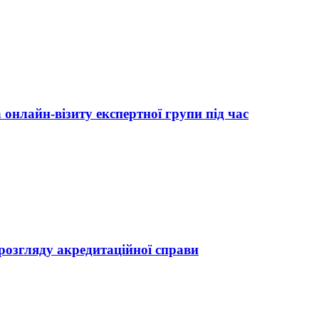
онлайн-візиту експертної групи під час
озгляду акредитаційної справи