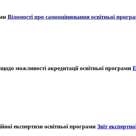
Відомості про самооцінювання освітньої прогр
Е
Звіт експертно