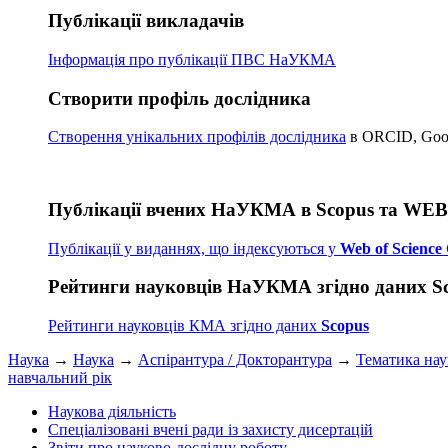
Публікації викладачів
Інформація про публікації
ПВС НаУКМА
Створити профіль дослідника
Створення унікальних профілів дослідника
в ORCID, Googl
Публікації вчених НаУКМА в Scopus та WE
Публікації у виданнях, що індексуються у
Web of Science 
Рейтинги науковців НаУКМА згідно даних S
Рейтинги науковців КМА згідно даних
Scopus
Наука
→
Наука
→
Аспірантура / Докторантура
→
Тематика на
навчальний рік
Наукова діяльність
Спеціалізовані вчені ради із захисту дисертацій
Звіти про науково-дослідну роботу