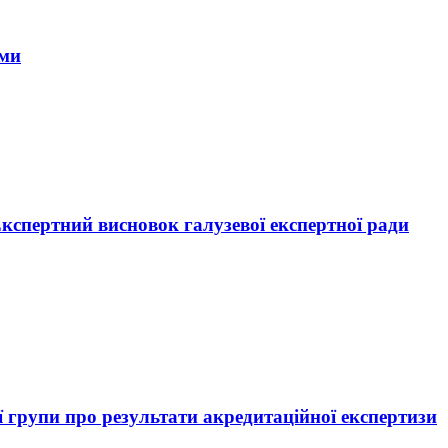
ами
кспертний висновок галузевої експертної ради
ї групи про результати акредитаційної експертизи