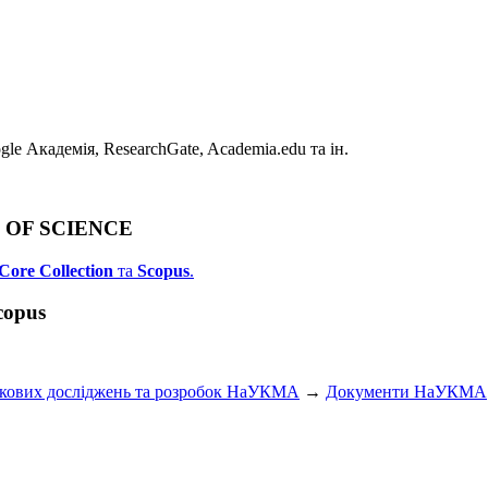
e Академія, ResearchGate, Academia.edu та ін.
B OF SCIENCE
Core Collection
та
Scopus
.
copus
укових досліджень та розробок НаУКМА
→
Документи НаУКМА