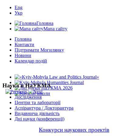
Eng
Укр
Головна
Мапа сайту
Головна
Контакти
Підтримати Могилянку
Новини
Календар подій
Наука в НаУКМА
Дослідження
Центри та лабораторії
Аспірантура / Докторантура
Видавнича діяльність
Дні науки (конференції)
Конкурси наукових проектів