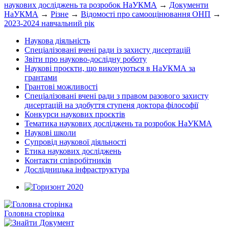
наукових досліджень та розробок НаУКМА
→
Документи
НаУКМА
→
Різне
→
Відомості про самооцінювання ОНП
→
2023-2024 навчальний рік
Наукова діяльність
Спеціалізовані вчені ради із захисту дисертацій
Звіти про науково-дослідну роботу
Наукові проєкти, що виконуються в НаУКМА за
грантами
Грантові можливості
Спеціалізовані вчені ради з правом разового захисту
дисертацій на здобуття ступеня доктора філософії
Конкурси наукових проєктів
Тематика наукових досліджень та розробок НаУКМА
Наукові школи
Супровід наукової діяльності
Етика наукових досліджень
Контакти співробітників
Дослідницька інфраструктура
Головна сторінка