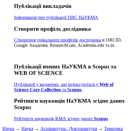
Публікації викладачів
Інформація про публікації
ПВС НаУКМА
Створити профіль дослідника
Створення унікальних профілів дослідника
в ORCID,
Google Академія, ResearchGate, Academia.edu та ін.
Публікації вчених НаУКМА в Scopus та
WEB OF SCIENCE
Публікації у виданнях, що індексуються у
Web of
Science Core Collection
та
Scopus
.
Рейтинги науковців НаУКМА згідно даних
Scopus
Рейтинги науковців КМА згідно даних
Scopus
Наука
→
Наука
→
Аспірантура / Докторантура
→
Тематика