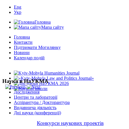
Eng
Укр
Головна
Мапа сайту
Головна
Контакти
Підтримати Могилянку
Новини
Календар подій
Наука в НаУКМА
Дослідження
Центри та лабораторії
Аспірантура / Докторантура
Видавнича діяльність
Дні науки (конференції)
Конкурси наукових проектів