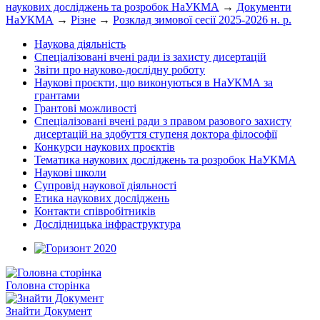
наукових досліджень та розробок НаУКМА
→
Документи
НаУКМА
→
Різне
→
Розклад зимової сесії 2025-2026 н. р.
Наукова діяльність
Спеціалізовані вчені ради із захисту дисертацій
Звіти про науково-дослідну роботу
Наукові проєкти, що виконуються в НаУКМА за
грантами
Грантові можливості
Спеціалізовані вчені ради з правом разового захисту
дисертацій на здобуття ступеня доктора філософії
Конкурси наукових проєктів
Тематика наукових досліджень та розробок НаУКМА
Наукові школи
Супровід наукової діяльності
Етика наукових досліджень
Контакти співробітників
Дослідницька інфраструктура
Головна сторінка
Знайти Документ