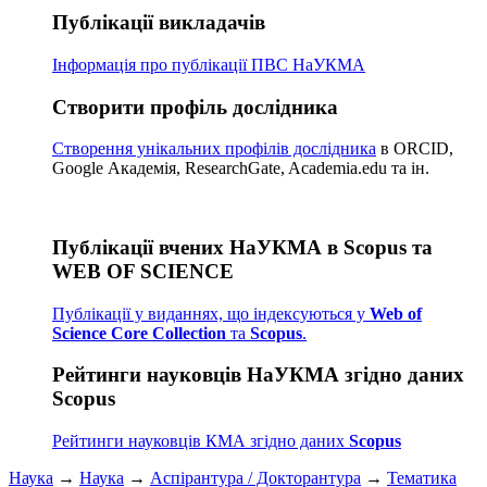
Публікації викладачів
Інформація про публікації
ПВС НаУКМА
Створити профіль дослідника
Створення унікальних профілів дослідника
в ORCID,
Google Академія, ResearchGate, Academia.edu та ін.
Публікації вчених НаУКМА в Scopus та
WEB OF SCIENCE
Публікації у виданнях, що індексуються у
Web of
Science Core Collection
та
Scopus
.
Рейтинги науковців НаУКМА згідно даних
Scopus
Рейтинги науковців КМА згідно даних
Scopus
Наука
→
Наука
→
Аспірантура / Докторантура
→
Тематика