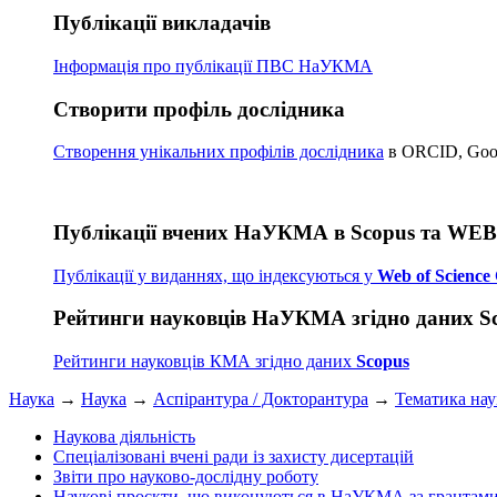
Публікації викладачів
Інформація про публікації
ПВС НаУКМА
Створити профіль дослідника
Створення унікальних профілів дослідника
в ORCID, Googl
Публікації вчених НаУКМА в Scopus та WE
Публікації у виданнях, що індексуються у
Web of Science 
Рейтинги науковців НаУКМА згідно даних S
Рейтинги науковців КМА згідно даних
Scopus
Наука
→
Наука
→
Аспірантура / Докторантура
→
Тематика на
Наукова діяльність
Спеціалізовані вчені ради із захисту дисертацій
Звіти про науково-дослідну роботу
Наукові проєкти, що виконуються в НаУКМА за грантам