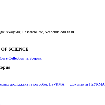
e Академія, ResearchGate, Academia.edu та ін.
B OF SCIENCE
Core Collection
та
Scopus
.
copus
укових досліджень та розробок НаУКМА
→
Документи НаУКМА
и