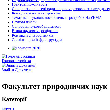
Грантові можливості
Спеціалізовані вчені ради з правом разового захисту дисе
Конкурси наукових проєктів
Тематика наукових досліджень та розробок НаУКМА
Наукові школи
Супровід наукової діяльності
Етика наукових досліджень
Контакти співробітників
Дослідницька інфраструктура
Головна сторінка
Знайти Документ
Факультет природничих наук
Категорії