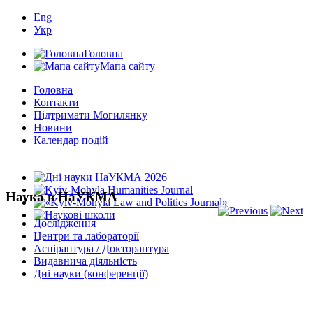
Eng
Укр
Головна
Мапа сайту
Головна
Контакти
Підтримати Могилянку
Новини
Календар подій
Наука в НаУКМА
Дослідження
Центри та лабораторії
Аспірантура / Докторантура
Видавнича діяльність
Дні науки (конференції)