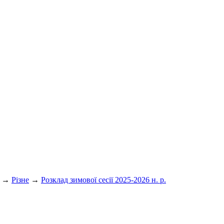
→
Різне
→
Розклад зимової сесії 2025-2026 н. р.