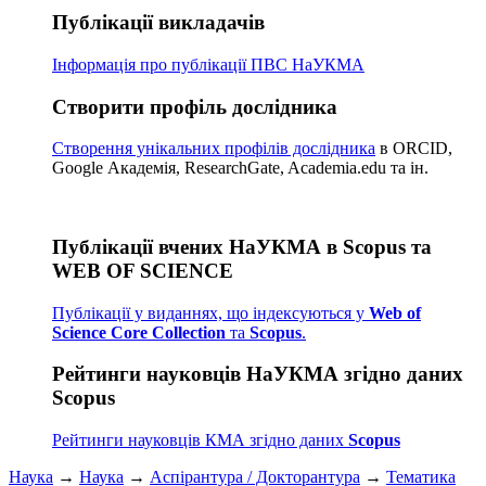
Публікації викладачів
Інформація про публікації
ПВС НаУКМА
Створити профіль дослідника
Створення унікальних профілів дослідника
в ORCID,
Google Академія, ResearchGate, Academia.edu та ін.
Публікації вчених НаУКМА в Scopus та
WEB OF SCIENCE
Публікації у виданнях, що індексуються у
Web of
Science Core Collection
та
Scopus
.
Рейтинги науковців НаУКМА згідно даних
Scopus
Рейтинги науковців КМА згідно даних
Scopus
Наука
→
Наука
→
Аспірантура / Докторантура
→
Тематика