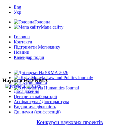
Eng
Укр
Головна
Мапа сайту
Головна
Контакти
Підтримати Могилянку
Новини
Календар подій
Наука в НаУКМА
Дослідження
Центри та лабораторії
Аспірантура / Докторантура
Видавнича діяльність
Дні науки (конференції)
Конкурси наукових проектів