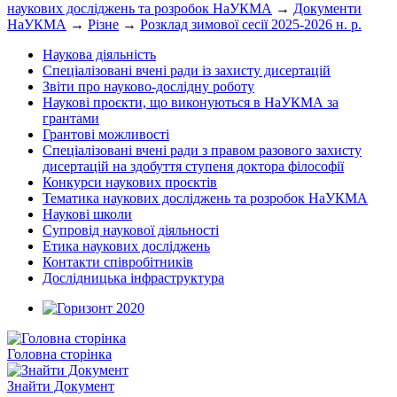
наукових досліджень та розробок НаУКМА
→
Документи
НаУКМА
→
Різне
→
Розклад зимової сесії 2025-2026 н. р.
Наукова діяльність
Спеціалізовані вчені ради із захисту дисертацій
Звіти про науково-дослідну роботу
Наукові проєкти, що виконуються в НаУКМА за
грантами
Грантові можливості
Спеціалізовані вчені ради з правом разового захисту
дисертацій на здобуття ступеня доктора філософії
Конкурси наукових проєктів
Тематика наукових досліджень та розробок НаУКМА
Наукові школи
Супровід наукової діяльності
Етика наукових досліджень
Контакти співробітників
Дослідницька інфраструктура
Головна сторінка
Знайти Документ