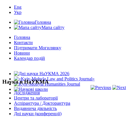
Eng
Укр
Головна
Мапа сайту
Головна
Контакти
Підтримати Могилянку
Новини
Календар подій
Наука в НаУКМА
Дослідження
Центри та лабораторії
Аспірантура / Докторантура
Видавнича діяльність
Дні науки (конференції)