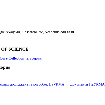
e Академія, ResearchGate, Academia.edu та ін.
B OF SCIENCE
Core Collection
та
Scopus
.
copus
укових досліджень та розробок НаУКМА
→
Документи НаУКМА
и