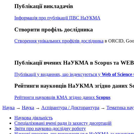
Публікації викладачів
Інформація про публікації
ПВС НаУКМА
Створити профіль дослідника
Створення унікальних профілів дослідника
в ORCID, Googl
Публікації вчених НаУКМА в Scopus та WE
Публікації у виданнях, що індексуються у
Web of Science 
Рейтинги науковців НаУКМА згідно даних S
Рейтинги науковців КМА згідно даних
Scopus
Наука
→
Наука
→
Аспірантура / Докторантура
→
Тематика на
Наукова діяльність
Спеціалізовані вчені ради із захисту дисертацій
Звіти про науково-дослідну роботу
Наукові проєкти, що виконуються в НаУКМА за грантам