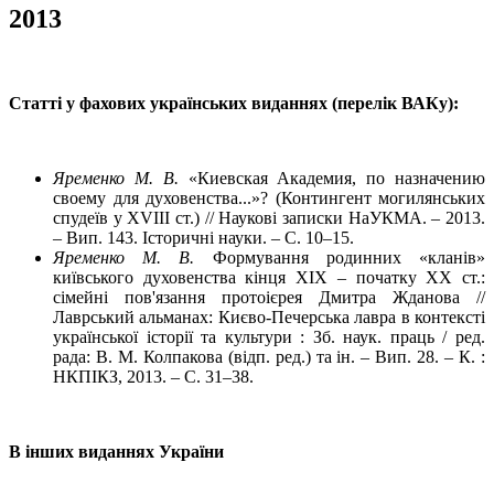
2013
Статті у фахових українських виданнях (перелік ВАКу):
Яременко М. В.
«Киевская Академия, по назначению
своему для духовенства...»? (Контингент могилянських
спудеїв у XVIII ст.) // Наукові записки НаУКМА. – 2013.
– Вип. 143. Історичні науки. – С. 10–15.
Яременко М. В.
Формування родинних «кланів»
київського духовенства кінця XIX – початку XX ст.:
сімейні пов'язання протоієрея Дмитра Жданова //
Лаврський альманах: Києво-Печерська лавра в контексті
української історії та культури : Зб. наук. праць / ред.
рада: В. М. Колпакова (відп. ред.) та ін. – Вип. 28. – К. :
НКПІКЗ, 2013. – С. 31–38.
В інших виданнях України