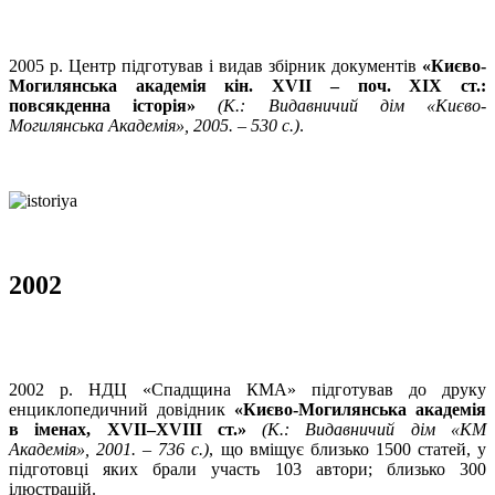
2005 р. Центр підготував і видав збірник документів
«Києво-
Могилянська академія кін. XVII – поч. ХІХ ст.:
повсякденна історія»
(К.: Видавничий дім «Києво-
Могилянська Академія», 2005. – 530 с.)
.
2002
2002 р. НДЦ «Спадщина КМА» підготував до друку
енциклопедичний довідник
«Києво-Могилянська академія
в іменах,
XVII
–
XVIII
ст.»
(К.: Видавничий дім «КМ
Академія», 2001. – 736 с.)
, що вміщує близько 1500 статей, у
підготовці яких брали участь 103 автори; близько 300
ілюстрацій.