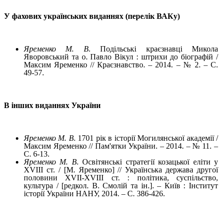
У фахових українських виданнях (перелік ВАКу)
Яременко М. В.
Подільські краєзнавці Микола
Яворовський та о. Павло Вікул : штрихи до біографій /
Максим Яременко // Краєзнавство. – 2014. – № 2. – С.
49-57.
В інших виданнях України
Яременко М. В.
1701 рік в історії Могилянської академії /
Максим Яременко // Пам'ятки України. – 2014. – № 11. –
С. 6-13.
Яременко М. В.
Освітянські стратегії козацької еліти у
XVIII ст. / [М. Яременко] // Українська держава другої
половини XVII-XVIII ст. : політика, суспільство,
культура / [редкол. В. Смолій та ін.]. – Київ : Інститут
історії України НАНУ, 2014. – С. 386-426.