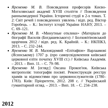
Яременко М. В.
Повсякдення професорів Києво-
Могилянської академії XVIII століття // Повсякдення
ранньомодерної України. Історичні студії в 2-х томах. Т.
2: Світ речей і повсякденних уявлень / відп. ред. Віктор
Горобець. – К.: Інститут історії України НАНУ, 2013. –
С. 69–121.
Яременко М. В.
«Минутные отклики» (Матеріали до
біографії Василія (Богдашевського) // Болховітіновський
щорічник 2012 / відп. ред. К. Крайній. – К.: НКПІКЗ,
2013. – С. 232–244.
Яременко М. В.
Маловідомий «Епітафіон» Варлаамові
(Ясинському) 1707 р. (про самоусвідомлення київської
церковної еліти початку XVIII ст.) // Київська Академія.
– 2013. – Вип. 11. – С. 79–98.
Яременко М.
[огляд:] Оксана Прокоп'юк. Київська
митрополія: топографія посвят. Реконструкція реєстру
храмів за відомостями про церковнослужителів (1780–
1783). Київ: Пріоритети, 2012. 208 с. // Український
гуманітарний огляд. – 2013. – Вип. 18. – С. 234–238.
2012