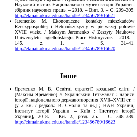
Науковий вісник Національного музею історії України :
збірник наукових праць. – 2018. – Вип. 3. – С. 299–305.
http://ekmair.ukma.edu.ua/handle/123456789/16621
Jaremenko M. Ekonomiczne kontakty mieszkańców
Rzeczypospolitej i Hetmańszczyzny w pierwszej połowie
XVIII wieku / Maksym Jaremenko // Zeszyty Naukowe
Uniwersytetu Jagiellońskiego. Prace Historyczne. – 2018. –
145, z. 1. – S. 31–41.
http://ekmair.ukma.edu.ua/handle/123456789/16620
Інше
Яременко М. В. Освітні стратегії козацької еліти /
[Максим Яременко] // Український Гетьманат : нариси
історії національного державотворення XVII–XVIII ст. :
[у 2 кн. / редкол.: В. Смолій та ін.] ; НАН України,
Інститут історії України. – Київ : [Інститут історії
України], 2018. – Кн. 2., розд. 25. – С. 348–389.
http://ekmair.ukma.edu.ua/handle/123456789/16623