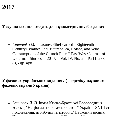
2017
У журналах, що входять до наукометричних баз даних
Iaremenko M.
PleasuresoftheLearnedinEighteenth-
CenturyUkraine: TheCultureofTea, Coffee, and Wine
Consumption of the Church Elite // East/West: Journal of
Ukrainian Studies. – 2017. – Vol. IV, No. 2 – P.211–273
(3,5 др. арк.).
У фахових українських виданнях (з переліку наукових
фахових видань України)
Затилюк Я. В.
Ікона Києво-Братської Богородиці з
колекції Національного музею історії України
XVIII
ст.:
походження, атрибуція та історія // Науковий вісник