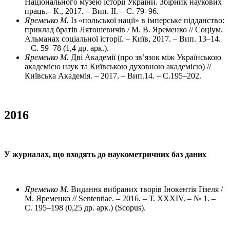
Національного музею історії України. Збірник наукових
праць.– К., 2017. – Вип. ІІ. – С. 79–96.
Яременко М.
Із «польської нації» в імперське підданство:
приклад братів Лятошевичів / М. В. Яременко // Соціум.
Альманах соціальної історії. – Київ, 2017. – Вип. 13–14.
– С. 59–78 (1,4 др. арк.).
Яременко М.
Дві Академії (про зв’язок між Українською
академією наук та Київською духовною академією) //
Київська Академія. – 2017. – Вип.14. – С.195–202.
2016
У журналах, що входять до наукометричних баз даних
Яременко М.
Видання вибраних творів Інокентія Ґізеля /
М. Яременко // Sententiae. – 2016. – Т. XXXIV. – № 1. –
С. 195–198 (0,25 др. арк.) (Scopus).