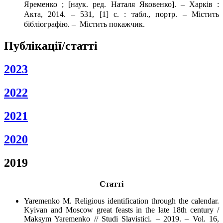
Яременко ; [наук. ред. Наталя Яковенко]. – Харків :
Акта, 2014. – 531, [1] с. : табл., портр. – Micтить
бiблioгpaфiю. – Micтить покажчик.
Публікації/статті
2023
2022
2021
2020
2019
Статті
Yaremenko M. Religious identification through the calendar.
Kyivan and Moscow great feasts in the late 18th century /
Maksym Yaremenko // Studi Slavistici. – 2019. – Vol. 16,