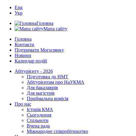
Eng
Укр
Головна
Мапа сайту
Головна
Контакти
Підтримати Могилянку
Новини
Календар подій
Абітурієнту - 2026
Підготовка до НМТ
Абітурієнтам про НаУКМА
Для бакалаврів
Для магістрів
Приймальна комісія
Про нас
Історія КМА
Сьогодення
Спільноти
Вчена рада
Міжнародне співробітництво