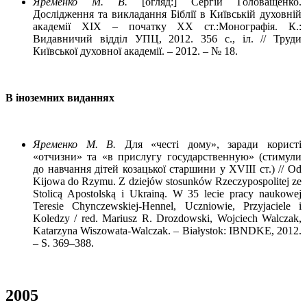
Яременко М. В.
[огляд:] Сергій Головащенко.
Дослідження та викладання Біблії в Київській духовній
академії XIX – початку XX ст.:Монографія. К.:
Видавничий відділ УПЦ, 2012. 356 с., іл. // Труди
Київської духовної академії. – 2012. – № 18.
В іноземних виданнях
Яременко
М. В.
Для «честі дому», заради користі
«отчизни» та «в прислугу государственную» (стимули
до навчання дітей козацької старшини у XVIII ст.) // Od
Kijowa do Rzymu. Z dziejów stosunków Rzeczypospolitej ze
Stolicą Apostolską i Ukrainą. W 35 lecie pracy naukowej
Teresie Chynczewskiej-Hennel, Uczniowie, Przyjaciele i
Koledzy / red. Mariusz R. Drozdowski, Wojciech Walczak,
Katarzyna Wiszowata-Walczak. – Białystok: IBNDKE, 2012.
– S. 369–388.
2005