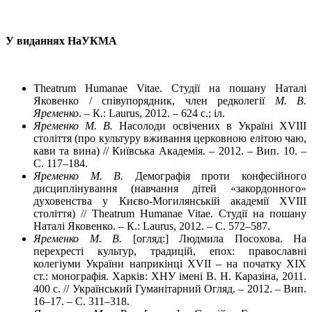
У виданнях НаУКМА
Theatrum Humanae Vitae. Студії на пошану Наталі
Яковенко / співупорядник, член редколегії
М. В.
Яременко
. – К.: Laurus, 2012. – 624 с.; іл.
Яременко
М. В.
Насолоди освічених в Україні XVIII
століття (про культуру вживання церковною елітою чаю,
кави та вина) // Київська Академія. – 2012. – Вип. 10. –
С. 117–184.
Яременко М. В.
Демографія проти конфесійного
дисциплінування (навчання дітей «закордонного»
духовенства у Києво-Могилянській академії XVIII
століття) // Theatrum Humanae Vitae. Студії на пошану
Наталі Яковенко. – К.: Laurus, 2012. – С. 572–587.
Яременко М. В.
[огляд:] Людмила Посохова. На
перехресті культур, традицій, епох: православні
колегіуми України наприкінці XVII – на початку XIX
ст.: монографія. Харків: ХНУ імені В. Н. Каразіна, 2011.
400 с. // Український Гуманітарний Огляд. – 2012. – Вип.
16–17. – С. 311–318.