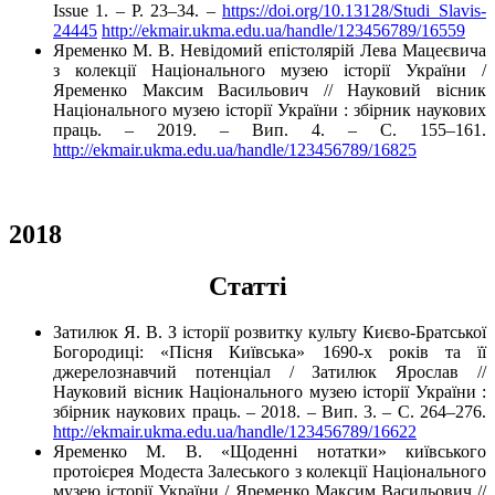
Issue 1. – P. 23–34. –
https://doi.org/10.13128/Studi_Slavis-
24445
http://ekmair.ukma.edu.ua/handle/123456789/16559
Яременко М. В. Невідомий епістолярій Лева Мацеєвича
з колекції Національного музею історії України /
Яременко Максим Васильович // Науковий вісник
Національного музею історії України : збірник наукових
праць. – 2019. – Вип. 4. – С. 155–161.
http://ekmair.ukma.edu.ua/handle/123456789/16825
2018
Cтатті
Затилюк Я. В. З історії розвитку культу Києво-Братської
Богородиці: «Пісня Київська» 1690-х років та її
джерелознавчий потенціал / Затилюк Ярослав //
Науковий вісник Національного музею історії України :
збірник наукових праць. – 2018. – Вип. 3. – С. 264–276.
http://ekmair.ukma.edu.ua/handle/123456789/16622
Яременко М. В. «Щоденні нотатки» київського
протоієрея Модеста Залеського з колекції Національного
музею історії України / Яременко Максим Васильович //