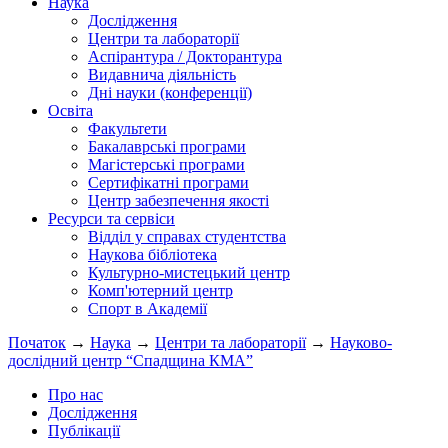
Наука
Дослідження
Центри та лабораторії
Аспірантура / Докторантура
Видавнича діяльність
Дні науки (конференції)
Освіта
Факультети
Бакалаврські програми
Магістерські програми
Сертифікатні програми
Центр забезпечення якості
Ресурси та сервіси
Відділ у справах студентства
Наукова бібліотека
Культурно-мистецький центр
Комп'ютерний центр
Спорт в Академії
Початок
→
Наука
→
Центри та лабораторії
→
Науково-
дослідний центр “Спадщина КМА”
Про нас
Дослідження
Публікації