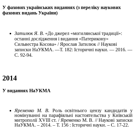
У фахових українських виданнях (з переліку наукових
фахових видань України)
Затилюк Я. В.
«До джерел «могилянської традиції»:
останні дослідження і видання «Патерикону»
Сильвестра Косова» / Ярослав Затилюк // Наукові
записки НаУКМА. —Т. 182: Історичні науки. — 2016. —
С. 92-94.
2014
У виданнях НаУКМА
Яременко М. В.
Роль освітнього цензу кандидатів у
номінуванні на парафіяльні настоятельства у Київській
митрополії XVIII ст. / Яременко М. В. // Наукові записки
НаУКМА. – 2014. – Т. 156 : Історичні науки. – С. 17-22.