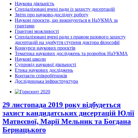
Наукова діяльність
Спеціалізовані вчені ради із захисту дисертацій
Звіти про науково-дослідну роботу
Наукові проєкти, що виконуються в НаУКМА за
грантами
Грантові можливості
Спеціалізовані вчені ради з правом разового захисту
дисертацій на здобуття ступеня доктора філософії
Конкурси наукових проєктів
Тематика наукових досліджень та розробок НаУКМА
Наукові школи
Супровід наукової діяльності
Етика наукових досліджень
Контакти співробітників
Дослідницька інфраструктура
29 листопада 2019 року відбудеться
захист кандидатських дисертацій Юлії
Матвєєвої, Марії Мельник та Богдана
Бернацького