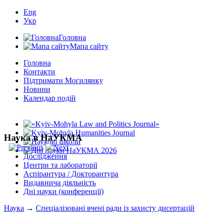
Eng
Укр
Головна
Мапа сайту
Головна
Контакти
Підтримати Могилянку
Новини
Календар подій
Наука в НаУКМА
Дослідження
Центри та лабораторії
Аспірантура / Докторантура
Видавнича діяльність
Дні науки (конференції)
Наука
→
Спеціалізовані вчені ради із захисту дисертацій