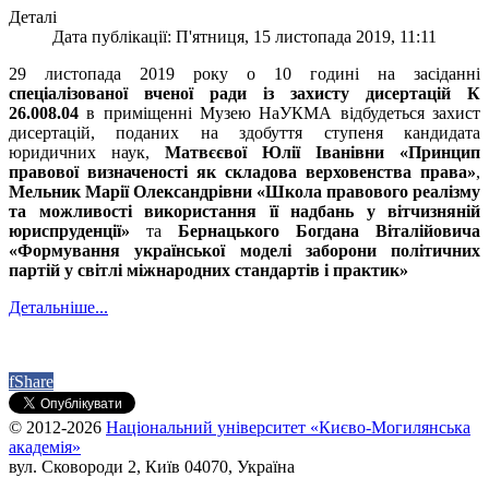
Деталі
Дата публікації: П'ятниця, 15 листопада 2019, 11:11
29 листопада 2019 року о 10 годині на засіданні
спеціалізованої вченої ради із захисту дисертацій К
26.008.04
в приміщенні Музею НаУКМА відбудеться захист
дисертацій, поданих на здобуття ступеня кандидата
юридичних наук,
Матвєєвої Юлії Іванівни «Принцип
правової визначеності як складова верховенства права»
,
Мельник Марії Олександрівни «Школа правового реалізму
та можливості використання її надбань у вітчизняній
юриспруденції»
та
Бернацького Богдана Віталійовича
«Формування української моделі заборони політичних
партій у світлі міжнародних стандартів і практик»
Детальніше...
f
Share
© 2012-2026
Національний університет «Києво-Могилянська
академія»
вул. Сковороди 2, Київ 04070, Україна