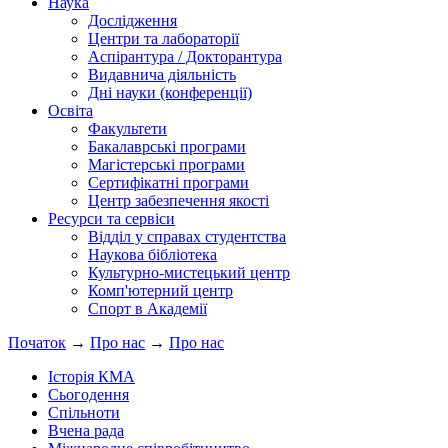
Наука
Дослідження
Центри та лабораторії
Аспірантура / Докторантура
Видавнича діяльність
Дні науки (конференції)
Освіта
Факультети
Бакалаврські програми
Магістерські програми
Сертифікатні програми
Центр забезпечення якості
Ресурси та сервіси
Відділ у справах студентства
Наукова бібліотека
Культурно-мистецький центр
Комп'ютерний центр
Спорт в Академії
Початок
→
Про нас
→
Про нас
Історія КМА
Сьогодення
Спільноти
Вчена рада