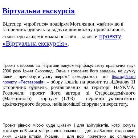
Віртуальна екскурсія
Відтепер «пройтися» подвірям Могилянки, «зайти» до її
історичних будівель та відчути дивовижну привабливість
проекту
атмосфери академії можна он-лайн – завдяки
«Віртуальна екскурсія»
.
Проект створено за ініціативи випускниці факультету правничих наук
2006 року Ірини Скоропад. Одне з головних його завдань, на думку
Ірини – привернути увагу широкої громадськості до
благодійного
– збору коштів на ремонт та відбудову 11
проекту «Реставрація»
історичних будівель, розташованих на території НаУКМА.
Розпочали проект його автори зі Староакадемічного
(Мазепиного) корпусу (1703) – перлини українського
архітектурного бароко, найвідомішої споруди університету.
Проект рівною мірою буде цікавим і для абітурієнтів, котрі хочуть
«вживу» побачити місце свого навчання, і для любителів старовини,
яким цікава історія України, і для всіх причетних до спільноти