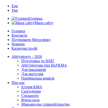
Eng
Укр
Головна
Мапа сайту
Головна
Контакти
Підтримати Могилянку
Новини
Календар подій
Абітурієнту - 2026
Підготовка до НМТ
Абітурієнтам про НаУКМА
Для бакалаврів
Для магістрів
Приймальна комісія
Про нас
Історія КМА
Сьогодення
Спільноти
Вчена рада
Міжнародне співробітництво