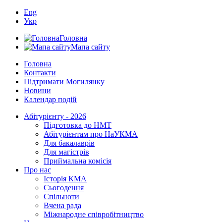
Eng
Укр
Головна
Мапа сайту
Головна
Контакти
Підтримати Могилянку
Новини
Календар подій
Абітурієнту - 2026
Підготовка до НМТ
Абітурієнтам про НаУКМА
Для бакалаврів
Для магістрів
Приймальна комісія
Про нас
Історія КМА
Сьогодення
Спільноти
Вчена рада
Міжнародне співробітництво