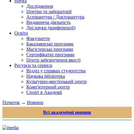
Наука
Дослідження
Центри та лабораторії
Аспірантура / Докторантура
Видавнича діяльність
Дні науки (конференції)
Освіта
Факультети
Бакалаврські програми
Магістерські програми
Сертифікатні програми
Центр забезпечення якості
Ресурси та сервіси
Відділ у справах студентства
Наукова бібліотека
Культурно-мистецький центр
Комп'ютерний центр
Спорт в Академії
Початок
→
Новини
Всі академічні новини