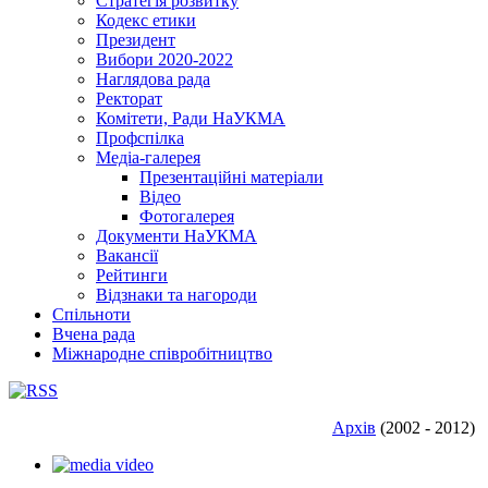
Стратегія розвитку
Кодекс етики
Президент
Вибори 2020-2022
Наглядова рада
Ректорат
Комітети, Ради НаУКМА
Профспілка
Медіа-галерея
Презентаційні матеріали
Відео
Фотогалерея
Документи НаУКМА
Вакансії
Рейтинги
Відзнаки та нагороди
Спільноти
Вчена рада
Міжнародне співробітництво
Архів
(2002 - 2012)