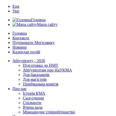
Eng
Укр
Головна
Мапа сайту
Головна
Контакти
Підтримати Могилянку
Новини
Календар подій
Абітурієнту - 2026
Підготовка до НМТ
Абітурієнтам про НаУКМА
Для бакалаврів
Для магістрів
Приймальна комісія
Про нас
Історія КМА
Сьогодення
Спільноти
Вчена рада
Міжнародне співробітництво