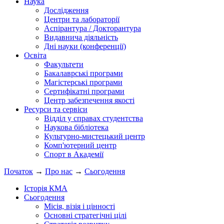
Наука
Дослідження
Центри та лабораторії
Аспірантура / Докторантура
Видавнича діяльність
Дні науки (конференції)
Освіта
Факультети
Бакалаврські програми
Магістерські програми
Сертифікатні програми
Центр забезпечення якості
Ресурси та сервіси
Відділ у справах студентства
Наукова бібліотека
Культурно-мистецький центр
Комп'ютерний центр
Спорт в Академії
Початок
→
Про нас
→
Сьогодення
Історія КМА
Сьогодення
Місія, візія і цінності
Основні стратегічні цілі