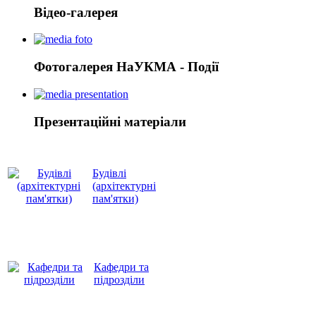
Відео-галерея
Фотогалерея НаУКМА - Події
Презентаційні матеріали
Будівлі
(архітектурні
пам'ятки)
Кафедри та
підрозділи