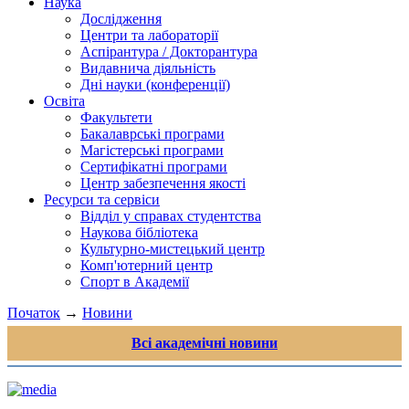
Наука
Дослідження
Центри та лабораторії
Аспірантура / Докторантура
Видавнича діяльність
Дні науки (конференції)
Освіта
Факультети
Бакалаврські програми
Магістерські програми
Сертифікатні програми
Центр забезпечення якості
Ресурси та сервіси
Відділ у справах студентства
Наукова бібліотека
Культурно-мистецький центр
Комп'ютерний центр
Спорт в Академії
Початок
→
Новини
Всі академічні новини