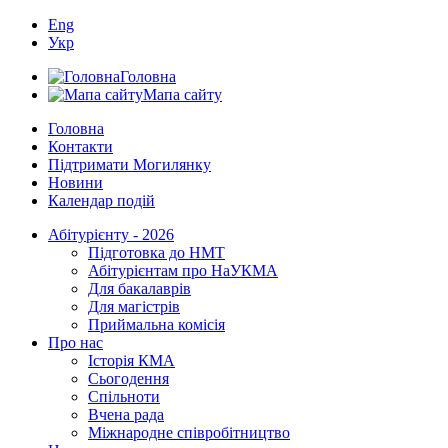
Eng
Укр
Головна
Мапа сайту
Головна
Контакти
Підтримати Могилянку
Новини
Календар подій
Абітурієнту - 2026
Підготовка до НМТ
Абітурієнтам про НаУКМА
Для бакалаврів
Для магістрів
Приймальна комісія
Про нас
Історія КМА
Сьогодення
Спільноти
Вчена рада
Міжнародне співробітництво