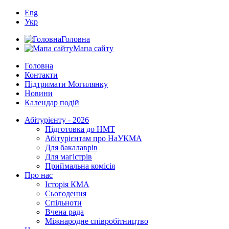
Eng
Укр
Головна
Мапа сайту
Головна
Контакти
Підтримати Могилянку
Новини
Календар подій
Абітурієнту - 2026
Підготовка до НМТ
Абітурієнтам про НаУКМА
Для бакалаврів
Для магістрів
Приймальна комісія
Про нас
Історія КМА
Сьогодення
Спільноти
Вчена рада
Міжнародне співробітництво