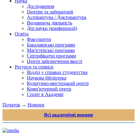
Наука
Дослідження
Центри та лабораторії
Аспірантура / Докторантура
Видавнича діяльність
Дні науки (конференції)
Освіта
Факультети
Бакалаврські програми
Магістерські програми
Сертифікатні програми
Центр забезпечення якості
Ресурси та сервіси
Відділ у справах студентства
Наукова бібліотека
Культурно-мистецький центр
Комп'ютерний центр
Спорт в Академії
Початок
→
Новини
Всі академічні новини