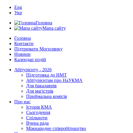
Eng
Укр
Головна
Мапа сайту
Головна
Контакти
Підтримати Могилянку
Новини
Календар подій
Абітурієнту - 2026
Підготовка до НМТ
Абітурієнтам про НаУКМА
Для бакалаврів
Для магістрів
Приймальна комісія
Про нас
Історія КМА
Сьогодення
Спільноти
Вчена рада
Міжнародне співробітництво