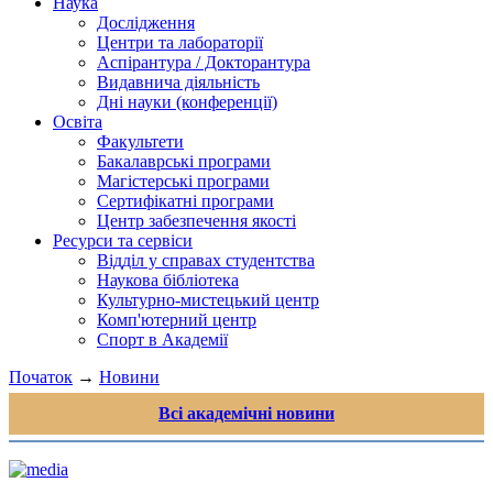
Наука
Дослідження
Центри та лабораторії
Аспірантура / Докторантура
Видавнича діяльність
Дні науки (конференції)
Освіта
Факультети
Бакалаврські програми
Магістерські програми
Сертифікатні програми
Центр забезпечення якості
Ресурси та сервіси
Відділ у справах студентства
Наукова бібліотека
Культурно-мистецький центр
Комп'ютерний центр
Спорт в Академії
Початок
→
Новини
Всі академічні новини