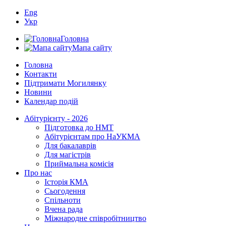
Eng
Укр
Головна
Мапа сайту
Головна
Контакти
Підтримати Могилянку
Новини
Календар подій
Абітурієнту - 2026
Підготовка до НМТ
Абітурієнтам про НаУКМА
Для бакалаврів
Для магістрів
Приймальна комісія
Про нас
Історія КМА
Сьогодення
Спільноти
Вчена рада
Міжнародне співробітництво