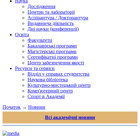
Наука
Дослідження
Центри та лабораторії
Аспірантура / Докторантура
Видавнича діяльність
Дні науки (конференції)
Освіта
Факультети
Бакалаврські програми
Магістерські програми
Сертифікатні програми
Центр забезпечення якості
Ресурси та сервіси
Відділ у справах студентства
Наукова бібліотека
Культурно-мистецький центр
Комп'ютерний центр
Спорт в Академії
Початок
→
Новини
Всі академічні новини