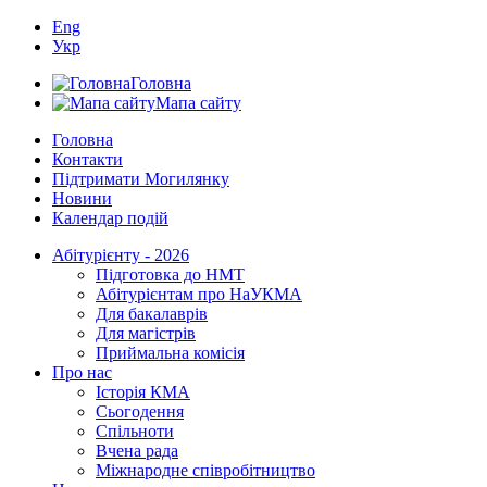
Eng
Укр
Головна
Мапа сайту
Головна
Контакти
Підтримати Могилянку
Новини
Календар подій
Абітурієнту - 2026
Підготовка до НМТ
Абітурієнтам про НаУКМА
Для бакалаврів
Для магістрів
Приймальна комісія
Про нас
Історія КМА
Сьогодення
Спільноти
Вчена рада
Міжнародне співробітництво