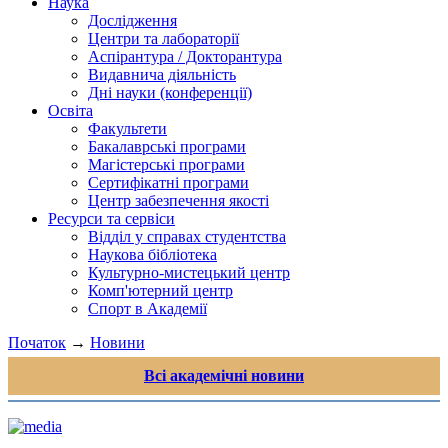
Наука
Дослідження
Центри та лабораторії
Аспірантура / Докторантура
Видавнича діяльність
Дні науки (конференції)
Освіта
Факультети
Бакалаврські програми
Магістерські програми
Сертифікатні програми
Центр забезпечення якості
Ресурси та сервіси
Відділ у справах студентства
Наукова бібліотека
Культурно-мистецький центр
Комп'ютерний центр
Спорт в Академії
Початок
→
Новини
Всі академічні новини