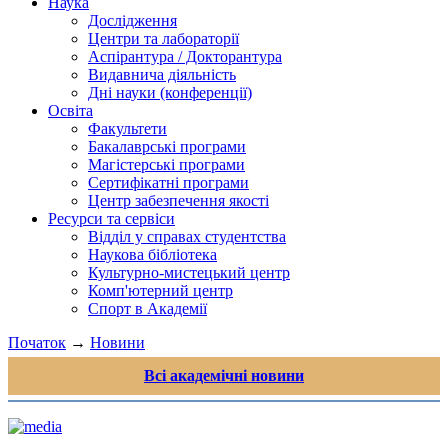
Наука
Дослідження
Центри та лабораторії
Аспірантура / Докторантура
Видавнича діяльність
Дні науки (конференції)
Освіта
Факультети
Бакалаврські програми
Магістерські програми
Сертифікатні програми
Центр забезпечення якості
Ресурси та сервіси
Відділ у справах студентства
Наукова бібліотека
Культурно-мистецький центр
Комп'ютерний центр
Спорт в Академії
Початок
→
Новини
Всі академічні новини