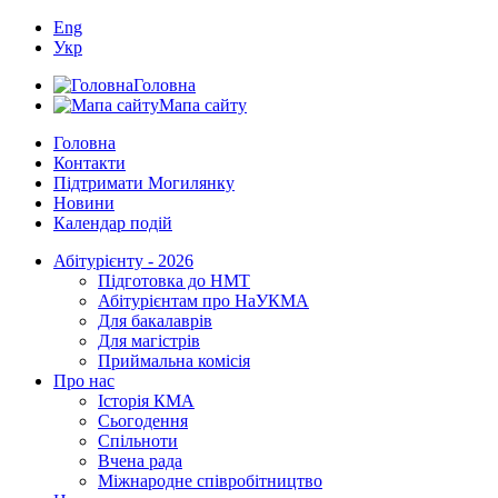
Eng
Укр
Головна
Мапа сайту
Головна
Контакти
Підтримати Могилянку
Новини
Календар подій
Абітурієнту - 2026
Підготовка до НМТ
Абітурієнтам про НаУКМА
Для бакалаврів
Для магістрів
Приймальна комісія
Про нас
Історія КМА
Сьогодення
Спільноти
Вчена рада
Міжнародне співробітництво