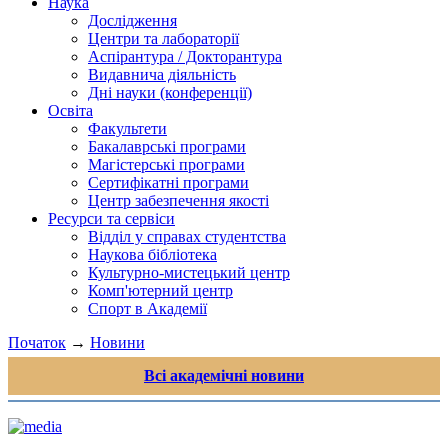
Наука
Дослідження
Центри та лабораторії
Аспірантура / Докторантура
Видавнича діяльність
Дні науки (конференції)
Освіта
Факультети
Бакалаврські програми
Магістерські програми
Сертифікатні програми
Центр забезпечення якості
Ресурси та сервіси
Відділ у справах студентства
Наукова бібліотека
Культурно-мистецький центр
Комп'ютерний центр
Спорт в Академії
Початок
→
Новини
Всі академічні новини