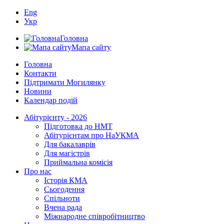
Eng
Укр
Головна
Мапа сайту
Головна
Контакти
Підтримати Могилянку
Новини
Календар подій
Абітурієнту - 2026
Підготовка до НМТ
Абітурієнтам про НаУКМА
Для бакалаврів
Для магістрів
Приймальна комісія
Про нас
Історія КМА
Сьогодення
Спільноти
Вчена рада
Міжнародне співробітництво