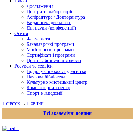
Наука
Дослідження
Центри та лабораторії
Аспірантура / Докторантура
Видавнича діяльність
Дні науки (конференції)
Освіта
Факультети
Бакалаврські програми
Магістерські програми
Сертифікатні програми
Центр забезпечення якості
Ресурси та сервіси
Відділ у справах студентства
Наукова бібліотека
Культурно-мистецький центр
Комп'ютерний центр
Спорт в Академії
Початок
→
Новини
Всі академічні новини