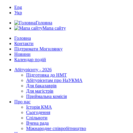
Eng
Укр
Головна
Мапа сайту
Головна
Контакти
Підтримати Могилянку
Новини
Календар подій
Абітурієнту - 2026
Підготовка до НМТ
Абітурієнтам про НаУКМА
Для бакалаврів
Для магістрів
Приймальна комісія
Про нас
Історія КМА
Сьогодення
Спільноти
Вчена рада
Міжнародне співробітництво