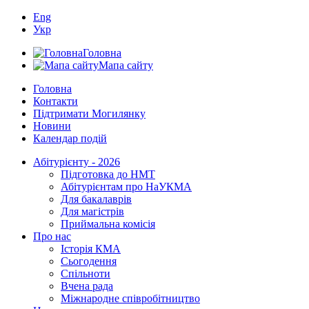
Eng
Укр
Головна
Мапа сайту
Головна
Контакти
Підтримати Могилянку
Новини
Календар подій
Абітурієнту - 2026
Підготовка до НМТ
Абітурієнтам про НаУКМА
Для бакалаврів
Для магістрів
Приймальна комісія
Про нас
Історія КМА
Сьогодення
Спільноти
Вчена рада
Міжнародне співробітництво