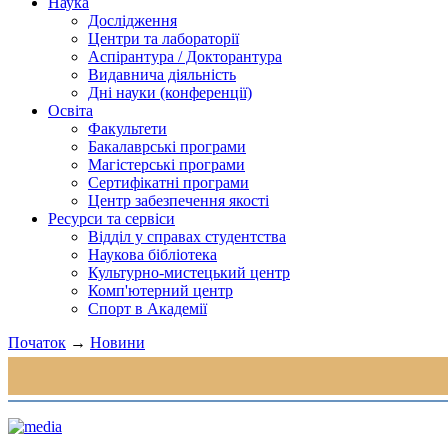
Наука
Дослідження
Центри та лабораторії
Аспірантура / Докторантура
Видавнича діяльність
Дні науки (конференції)
Освіта
Факультети
Бакалаврські програми
Магістерські програми
Сертифікатні програми
Центр забезпечення якості
Ресурси та сервіси
Відділ у справах студентства
Наукова бібліотека
Культурно-мистецький центр
Комп'ютерний центр
Спорт в Академії
Початок
→
Новини