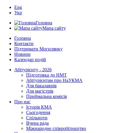
Eng
Укр
Головна
Мапа сайту
Головна
Контакти
Підтримати Могилянку
Новини
Календар подій
Абітурієнту - 2026
Підготовка до НМТ
Абітурієнтам про НаУКМА
Для бакалаврів
Для магістрів
Приймальна комісія
Про нас
Історія КМА
Сьогодення
Спільноти
Вчена рада
Міжнародне співробітництво