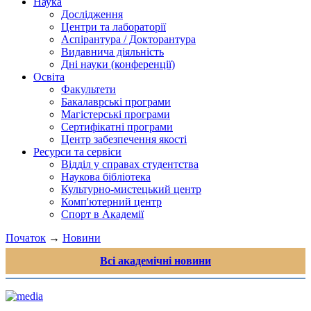
Наука
Дослідження
Центри та лабораторії
Аспірантура / Докторантура
Видавнича діяльність
Дні науки (конференції)
Освіта
Факультети
Бакалаврські програми
Магістерські програми
Сертифікатні програми
Центр забезпечення якості
Ресурси та сервіси
Відділ у справах студентства
Наукова бібліотека
Культурно-мистецький центр
Комп'ютерний центр
Спорт в Академії
Початок
→
Новини
Всі академічні новини