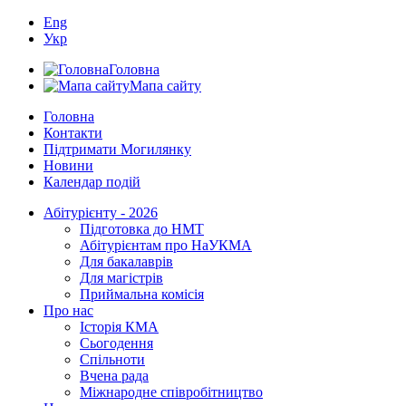
Eng
Укр
Головна
Мапа сайту
Головна
Контакти
Підтримати Могилянку
Новини
Календар подій
Абітурієнту - 2026
Підготовка до НМТ
Абітурієнтам про НаУКМА
Для бакалаврів
Для магістрів
Приймальна комісія
Про нас
Історія КМА
Сьогодення
Спільноти
Вчена рада
Міжнародне співробітництво