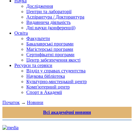
Наука
Дослідження
Центри та лабораторії
Аспірантура / Докторантура
Видавнича діяльність
Дні науки (конференції)
Освіта
Факультети
Бакалаврські програми
Магістерські програми
Сертифікатні програми
Центр забезпечення якості
Ресурси та сервіси
Відділ у справах студентства
Наукова бібліотека
Культурно-мистецький центр
Комп'ютерний центр
Спорт в Академії
Початок
→
Новини
Всі академічні новини