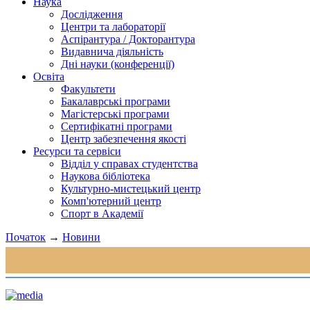
Наука
Дослідження
Центри та лабораторії
Аспірантура / Докторантура
Видавнича діяльність
Дні науки (конференції)
Освіта
Факультети
Бакалаврські програми
Магістерські програми
Сертифікатні програми
Центр забезпечення якості
Ресурси та сервіси
Відділ у справах студентства
Наукова бібліотека
Культурно-мистецький центр
Комп'ютерний центр
Спорт в Академії
Початок
→
Новини