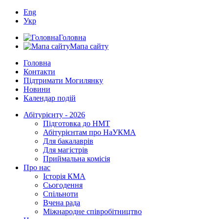
Eng
Укр
Головна
Мапа сайту
Головна
Контакти
Підтримати Могилянку
Новини
Календар подій
Абітурієнту - 2026
Підготовка до НМТ
Абітурієнтам про НаУКМА
Для бакалаврів
Для магістрів
Приймальна комісія
Про нас
Історія КМА
Сьогодення
Спільноти
Вчена рада
Міжнародне співробітництво