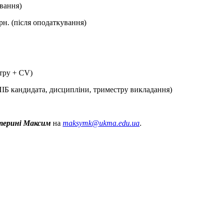
вання)
рн. (після оподаткування)
тру + СV)
ПІБ кандидата, дисципліни, триместру викладання)
терині Максим
на
maksymk@ukma.edu.ua
.