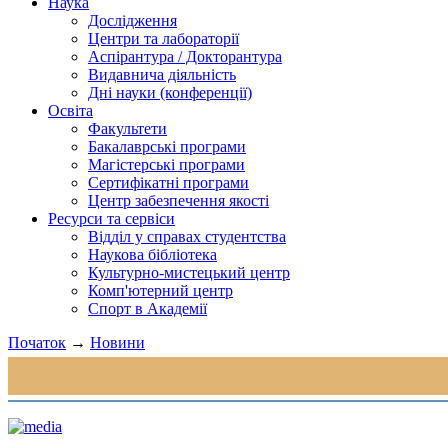
Наука
Дослідження
Центри та лабораторії
Аспірантура / Докторантура
Видавнича діяльність
Дні науки (конференції)
Освіта
Факультети
Бакалаврські програми
Магістерські програми
Сертифікатні програми
Центр забезпечення якості
Ресурси та сервіси
Відділ у справах студентства
Наукова бібліотека
Культурно-мистецький центр
Комп'ютерний центр
Спорт в Академії
Початок
→
Новини