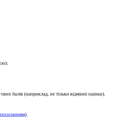
єю):
вих балів (наприклад, не тільки відмінні оцінки).
 посиланням
).