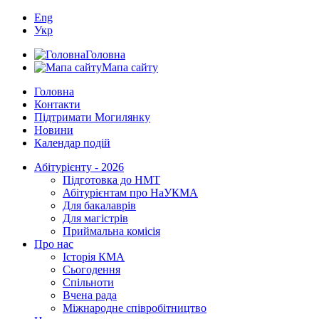
Eng
Укр
Головна
Мапа сайту
Головна
Контакти
Підтримати Могилянку
Новини
Календар подій
Абітурієнту - 2026
Підготовка до НМТ
Абітурієнтам про НаУКМА
Для бакалаврів
Для магістрів
Приймальна комісія
Про нас
Історія КМА
Сьогодення
Спільноти
Вчена рада
Міжнародне співробітництво