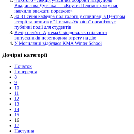
4 лютого - Лекція учасника оборони Маріуполя
Владислава Дутчака — «Крути: Перемога, яку нас
навчили вважати поразкою»
30-31 січня кафедра політології у співпраці з Центром
історії та розвитку "Польща-Україна" організовує
публічні події для студентів
Вечір пам’яті Артема Свірідова: як спільнота
випускників перетворила втрату на дію
У Могилянці відбулася KMA Winter School
Дочірні категорії
Початок
Попередня
8
9
10
11
12
13
14
15
16
17
Наступна