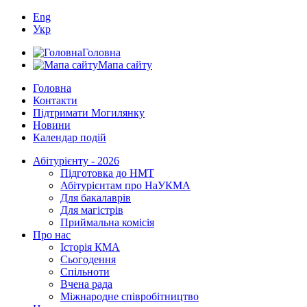
Eng
Укр
Головна
Мапа сайту
Головна
Контакти
Підтримати Могилянку
Новини
Календар подій
Абітурієнту - 2026
Підготовка до НМТ
Абітурієнтам про НаУКМА
Для бакалаврів
Для магістрів
Приймальна комісія
Про нас
Історія КМА
Сьогодення
Спільноти
Вчена рада
Міжнародне співробітництво