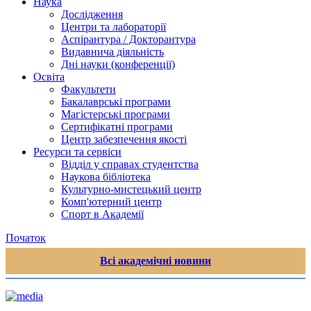
Наука
Дослідження
Центри та лабораторії
Аспірантура / Докторантура
Видавнича діяльність
Дні науки (конференції)
Освіта
Факультети
Бакалаврські програми
Магістерські програми
Сертифікатні програми
Центр забезпечення якості
Ресурси та сервіси
Відділ у справах студентства
Наукова бібліотека
Культурно-мистецький центр
Комп'ютерний центр
Спорт в Академії
Початок
Всі академічні новини