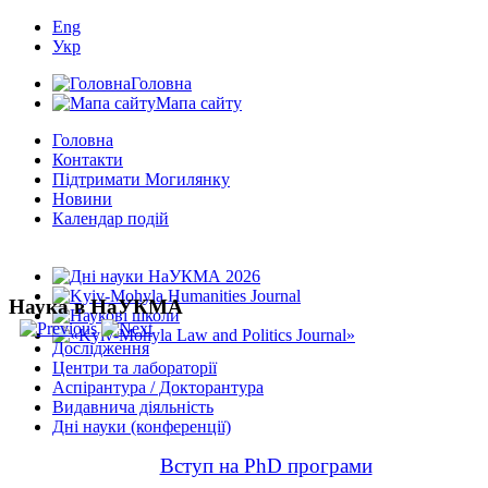
Eng
Укр
Головна
Мапа сайту
Головна
Контакти
Підтримати Могилянку
Новини
Календар подій
Наука в НаУКМА
Дослідження
Центри та лабораторії
Аспірантура / Докторантура
Видавнича діяльність
Дні науки (конференції)
Вступ на PhD програми