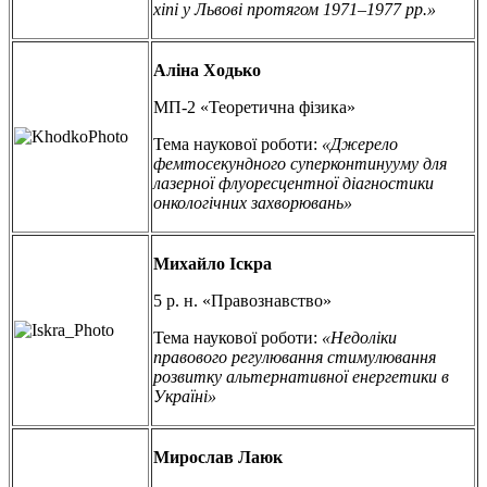
хіпі у Львові протягом 1971–1977 рр.»
Аліна Ходько
МП-2 «Теоретична фізика»
Тема наукової роботи:
«Джерело
фемтосекундного суперконтинууму для
лазерної флуоресцентної діагностики
онкологічних захворювань»
Михайло Іскра
5 р. н. «Правознавство»
Тема наукової роботи:
«Недоліки
правового регулювання стимулювання
розвитку альтернативної енергетики в
Україні»
Мирослав Лаюк