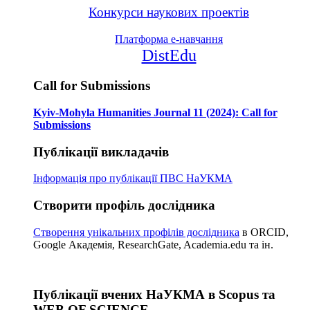
Конкурси наукових проектів
Платформа е-навчання
DistEdu
Call for Submissions
Kyiv-Mohyla Humanities Journal 11 (2024): Call for
Submissions
Публікації викладачів
Інформація про публікації
ПВС НаУКМА
Створити профіль дослідника
Створення унікальних профілів дослідника
в ORCID,
Google Академія, ResearchGate, Academia.edu та ін.
Публікації вчених НаУКМА в Scopus та
WEB OF SCIENCE