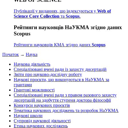
Публікації у виданнях, що індексуються у
Web of
Science Core Collection
та
Scopus
.
Рейтинги науковців НаУКМА згідно даних
Scopus
Рейтинги науковців КМА згідно даних
Scopus
Початок
→
Наука
Наукова діяльність
Спеціалізовані вчені ради із захисту дисертацій
Звіти про науково-дослідну роботу
Наукові проєкти, що виконуються в НаУКМА за
грантами
Грантові можливості
Спеціалізовані вчені ради з правом разового захисту
дисертацій на здобуття ступеня доктора філософії
Конкурси наукових проєктів
Тематика наукових досліджень та розробок НаУКМА
Наукові школи
Супровід наукової діяльності
Етика наукових досліджень