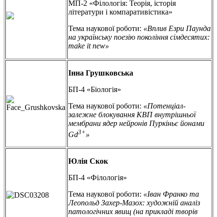
МП-2 «Філологія: Теорія, історія
літератури і компаративістика»
Тема наукової роботи:
«Вплив Езри Паунда
на українську поезію покоління сімдесятих:
make it new»
Інна Грушковська
БП-4 «Біологія»
Тема наукової роботи:
«Потенціал-
залежне блокування КВП ​​внутрішньої
мембрани ядер нейронів Пуркіньє йонами
3+
Gd
»
Юлія Скок
БП-4 «Філологія»
Тема наукової роботи:
«Іван Франко та
Леопольд Захер-Мазох: художній аналіз
патологічних явищ (на прикладі творів