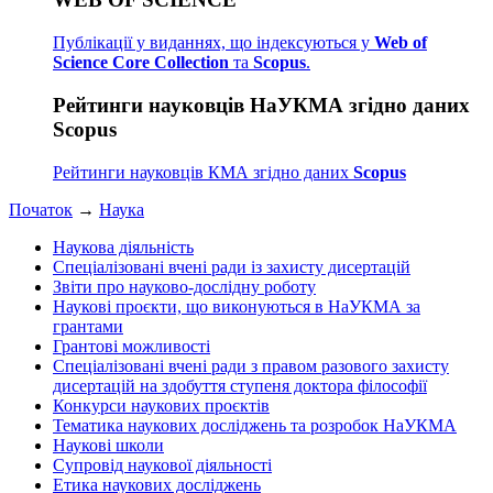
Публікації у виданнях, що індексуються у
Web of
Science Core Collection
та
Scopus
.
Рейтинги науковців НаУКМА згідно даних
Scopus
Рейтинги науковців КМА згідно даних
Scopus
Початок
→
Наука
Наукова діяльність
Спеціалізовані вчені ради із захисту дисертацій
Звіти про науково-дослідну роботу
Наукові проєкти, що виконуються в НаУКМА за
грантами
Грантові можливості
Спеціалізовані вчені ради з правом разового захисту
дисертацій на здобуття ступеня доктора філософії
Конкурси наукових проєктів
Тематика наукових досліджень та розробок НаУКМА
Наукові школи
Супровід наукової діяльності
Етика наукових досліджень