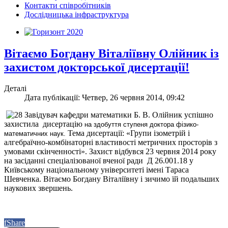
Контакти співробітників
Дослідницька інфраструктура
Вітаємо Богдану Віталіївну Олійник із
захистом докторської дисертації!
Деталі
Дата публікації: Четвер, 26 червня 2014, 09:42
Завідувач кафедри математики Б. В. Олійник успішно
захистила дисертацію
на здобуття ступеня доктора фізико-
Тема дисертації: «Групи ізометрій і
математичних наук.
алгебраїчно-комбінаторні властивості метричних просторів з
умовами скінченності». Захист відбувся 23 червня 2014 року
на засіданні спеціалізованої вченої ради Д 26.001.18 у
Київському національному університеті імені Тараса
Шевченка. Вітаємо Богдану Віталіївну і зичимо їй подальших
наукових звершень.
f
Share