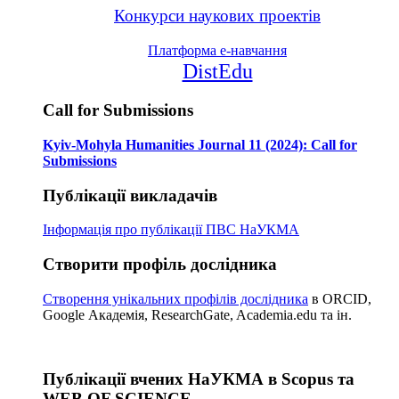
Конкурси наукових проектів
Платформа е-навчання
DistEdu
Call for Submissions
Kyiv-Mohyla Humanities Journal 11 (2024): Call for
Submissions
Публікації викладачів
Інформація про публікації
ПВС НаУКМА
Створити профіль дослідника
Створення унікальних профілів дослідника
в ORCID,
Google Академія, ResearchGate, Academia.edu та ін.
Публікації вчених НаУКМА в Scopus та
WEB OF SCIENCE