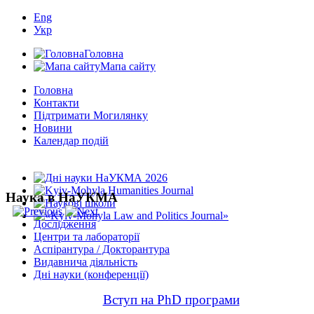
Eng
Укр
Головна
Мапа сайту
Головна
Контакти
Підтримати Могилянку
Новини
Календар подій
Наука в НаУКМА
Дослідження
Центри та лабораторії
Аспірантура / Докторантура
Видавнича діяльність
Дні науки (конференції)
Вступ на PhD програми