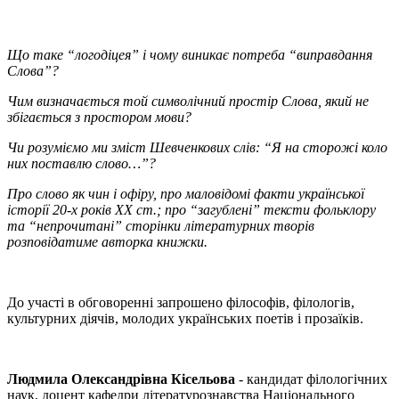
Що таке “логодіцея” і чому виникає потреба “виправдання
Слова”?
Чим визначається той символічний простір Слова, який не
збігається з простором мови?
Чи розуміємо ми зміст Шевченкових слів: “Я на сторожі коло
них поставлю слово…”?
Про слово як чин і офіру, про маловідомі факти української
історії 20-х років ХХ ст.; про “загублені” тексти фольклору
та “непрочитані” сторінки літературних творів
розповідатиме авторка книжки.
До участі в обговоренні запрошено філософів, філологів,
культурних діячів, молодих українських поетів і прозаїків.
Людмила Олександрівна Кісельова
- кандидат філологічних
наук, доцент кафедри літературознавства Національного