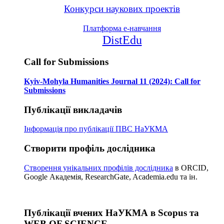
Конкурси наукових проектів
Платформа е-навчання
DistEdu
Call for Submissions
Kyiv-Mohyla Humanities Journal 11 (2024): Call for
Submissions
Публікації викладачів
Інформація про публікації
ПВС НаУКМА
Створити профіль дослідника
Створення унікальних профілів дослідника
в ORCID,
Google Академія, ResearchGate, Academia.edu та ін.
Публікації вчених НаУКМА в Scopus та
WEB OF SCIENCE