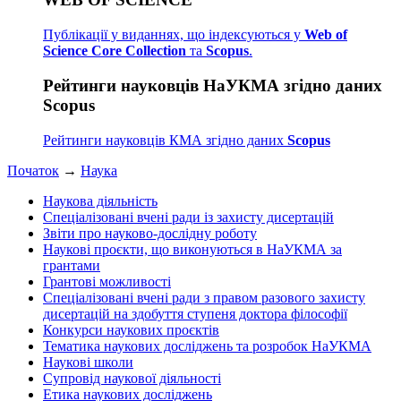
Публікації у виданнях, що індексуються у
Web of
Science Core Collection
та
Scopus
.
Рейтинги науковців НаУКМА згідно даних
Scopus
Рейтинги науковців КМА згідно даних
Scopus
Початок
→
Наука
Наукова діяльність
Спеціалізовані вчені ради із захисту дисертацій
Звіти про науково-дослідну роботу
Наукові проєкти, що виконуються в НаУКМА за
грантами
Грантові можливості
Спеціалізовані вчені ради з правом разового захисту
дисертацій на здобуття ступеня доктора філософії
Конкурси наукових проєктів
Тематика наукових досліджень та розробок НаУКМА
Наукові школи
Супровід наукової діяльності
Етика наукових досліджень