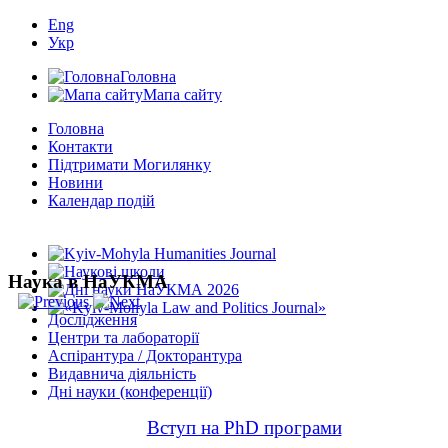
Eng
Укр
Головна
Мапа сайту
Головна
Контакти
Підтримати Могилянку
Новини
Календар подій
Наука в НаУКМА
Дослідження
Центри та лабораторії
Аспірантура / Докторантура
Видавнича діяльність
Дні науки (конференції)
Вступ на PhD програми