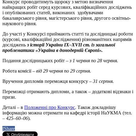
Конкурс проводитимуть щороку з метою визначення
найкращих робіт серед курсових, кваліфікаційних досліджень
і опублікованих статей, виконаних здобувачами
бакалаврського рівня, магістерського рівня, другого освітньо-
наукового рівня.
До участі у Конкурсі приймають статті та дослідницькі роботи
(курсові, кваліфікаційні дослідження) різноманітних напрямів
досліджень
з історії України ІХ–XVII ст. із загальної
проблематики «Україна в домодерній Європі».
Подання дослідницьких робіт –
з 1 червня по 28 червня.
Робота комісії –
від 29 червня по 29 серпня.
Вручення дипломів переможця конкурсу –
31 серпня.
Переможці отримають дипломи, а також – додаткові відзнаки і
призи.
Деталі – в
Положенні про Конкурс
. Також докладнішу
інформацію можна отримати на кафедрі історії НаУКМА (тел.
–
425–60–06
).
f
Share