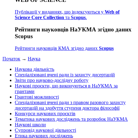
Публікації у виданнях, що індексуються у
Web of
Science Core Collection
та
Scopus
.
Рейтинги науковців НаУКМА згідно даних
Scopus
Рейтинги науковців КМА згідно даних
Scopus
Початок
→
Наука
Наукова діяльність
Спеціалізовані вчені ради із захисту дисертацій
Звіти про науково-дослідну роботу
Наукові проєкти, що виконуються в НаУКМА за
грантами
Грантові можливості
Спеціалізовані вчені ради з правом разового захисту
дисертацій на здобуття ступеня доктора філософії
Конкурси наукових проєктів
Тематика наукових досліджень та розробок НаУКМА
Наукові школи
Супровід наукової діяльності
Етика наукових досліджень