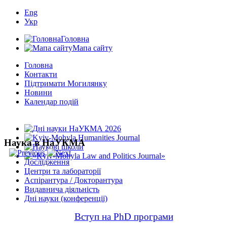
Eng
Укр
Головна
Мапа сайту
Головна
Контакти
Підтримати Могилянку
Новини
Календар подій
Наука в НаУКМА
Дослідження
Центри та лабораторії
Аспірантура / Докторантура
Видавнича діяльність
Дні науки (конференції)
Вступ на PhD програми