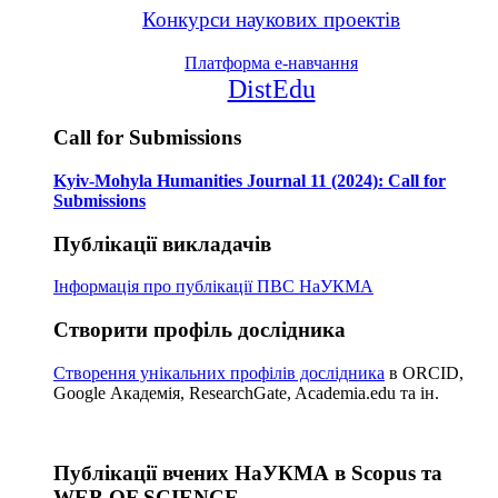
Конкурси наукових проектів
Платформа е-навчання
DistEdu
Call for Submissions
Kyiv-Mohyla Humanities Journal 11 (2024): Call for
Submissions
Публікації викладачів
Інформація про публікації
ПВС НаУКМА
Створити профіль дослідника
Створення унікальних профілів дослідника
в ORCID,
Google Академія, ResearchGate, Academia.edu та ін.
Публікації вчених НаУКМА в Scopus та
WEB OF SCIENCE