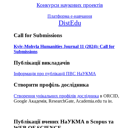
Конкурси наукових проектів
Платформа е-навчання
DistEdu
Call for Submissions
Kyiv-Mohyla Humanities Journal 11 (2024): Call for
Submissions
Публікації викладачів
Інформація про публікації
ПВС НаУКМА
Створити профіль дослідника
Створення унікальних профілів дослідника
в ORCID,
Google Академія, ResearchGate, Academia.edu та ін.
Публікації вчених НаУКМА в Scopus та
WEB OF SCIENCE