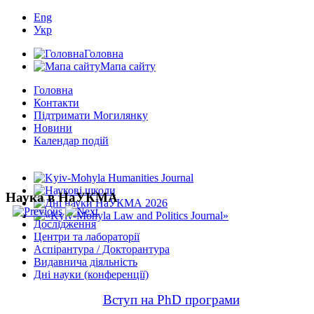
Eng
Укр
Головна
Мапа сайту
Головна
Контакти
Підтримати Могилянку
Новини
Календар подій
Наука в НаУКМА
Дослідження
Центри та лабораторії
Аспірантура / Докторантура
Видавнича діяльність
Дні науки (конференції)
Вступ на PhD програми