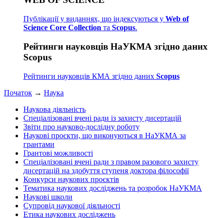
Публікації у виданнях, що індексуються у
Web of
Science Core Collection
та
Scopus
.
Рейтинги науковців НаУКМА згідно даних
Scopus
Рейтинги науковців КМА згідно даних
Scopus
Початок
→
Наука
Наукова діяльність
Спеціалізовані вчені ради із захисту дисертацій
Звіти про науково-дослідну роботу
Наукові проєкти, що виконуються в НаУКМА за
грантами
Грантові можливості
Спеціалізовані вчені ради з правом разового захисту
дисертацій на здобуття ступеня доктора філософії
Конкурси наукових проєктів
Тематика наукових досліджень та розробок НаУКМА
Наукові школи
Супровід наукової діяльності
Етика наукових досліджень