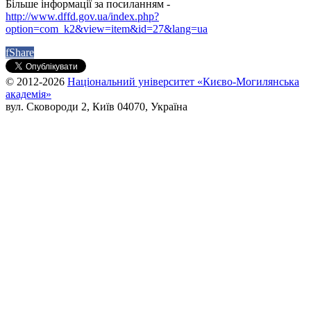
Більше інформації за посиланням -
http://www.dffd.gov.ua/index.php?
option=com_k2&view=item&id=27&lang=ua
f
Share
© 2012-2026
Національний університет «Києво-Могилянська
академія»
вул. Сковороди 2, Київ 04070, Україна