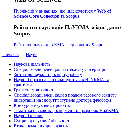
Публікації у виданнях, що індексуються у
Web of
Science Core Collection
та
Scopus
.
Рейтинги науковців НаУКМА згідно даних
Scopus
Рейтинги науковців КМА згідно даних
Scopus
Початок
→
Наука
Наукова діяльність
Спеціалізовані вчені ради із захисту дисертацій
Звіти про науково-дослідну роботу
Наукові проєкти, що виконуються в НаУКМА за
грантами
Грантові можливості
Спеціалізовані вчені ради з правом разового захисту
дисертацій на здобуття ступеня доктора філософії
Конкурси наукових проєктів
Тематика наукових досліджень та розробок НаУКМА
Наукові школи
Супровід наукової діяльності
Етика наукових досліджень