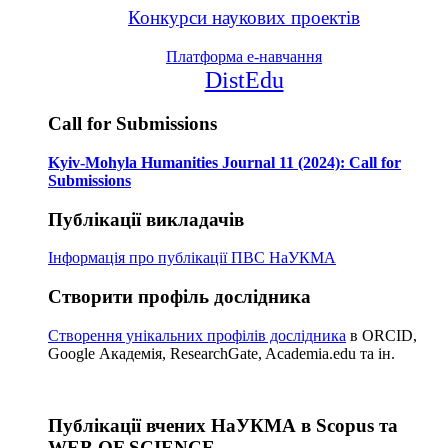
Конкурси наукових проектів
Платформа е-навчання
DistEdu
Call for Submissions
Kyiv-Mohyla Humanities Journal 11 (2024): Call for
Submissions
Публікації викладачів
Інформація про публікації
ПВС НаУКМА
Створити профіль дослідника
Створення унікальних профілів дослідника
в ORCID,
Google Академія, ResearchGate, Academia.edu та ін.
Публікації вчених НаУКМА в Scopus та
WEB OF SCIENCE