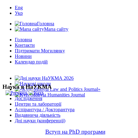
Eng
Укр
Головна
Мапа сайту
Головна
Контакти
Підтримати Могилянку
Новини
Календар подій
Наука в НаУКМА
Дослідження
Центри та лабораторії
Аспірантура / Докторантура
Видавнича діяльність
Дні науки (конференції)
Вступ на PhD програми