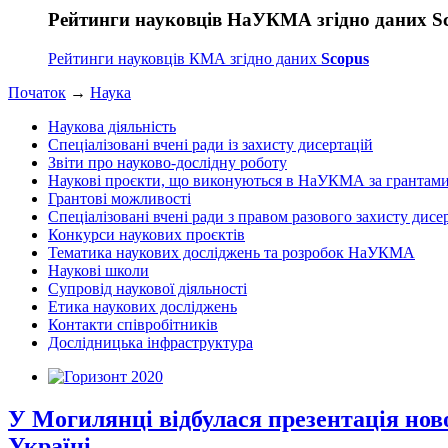
Рейтинги науковців НаУКМА згідно даних S
Рейтинги науковців КМА згідно даних
Scopus
Початок
→
Наука
Наукова діяльність
Спеціалізовані вчені ради із захисту дисертацій
Звіти про науково-дослідну роботу
Наукові проєкти, що виконуються в НаУКМА за грантам
Грантові можливості
Спеціалізовані вчені ради з правом разового захисту дисе
Конкурси наукових проєктів
Тематика наукових досліджень та розробок НаУКМА
Наукові школи
Супровід наукової діяльності
Етика наукових досліджень
Контакти співробітників
Дослідницька інфраструктура
У Могилянці відбулася презентація но
Україні