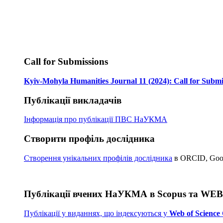
Call for Submissions
Kyiv-Mohyla Humanities Journal 11 (2024): Call for Submi
Публікації викладачів
Інформація про публікації
ПВС НаУКМА
Створити профіль дослідника
Створення унікальних профілів дослідника
в ORCID, Googl
Публікації вчених НаУКМА в Scopus та WE
Публікації у виданнях, що індексуються у
Web of Science 