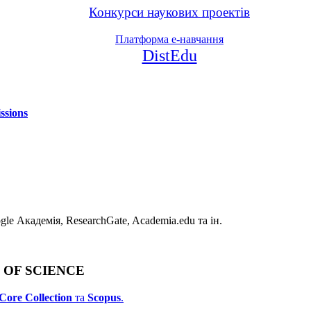
Конкурси наукових проектів
Платформа е-навчання
DistEdu
ssions
e Академія, ResearchGate, Academia.edu та ін.
B OF SCIENCE
Core Collection
та
Scopus
.