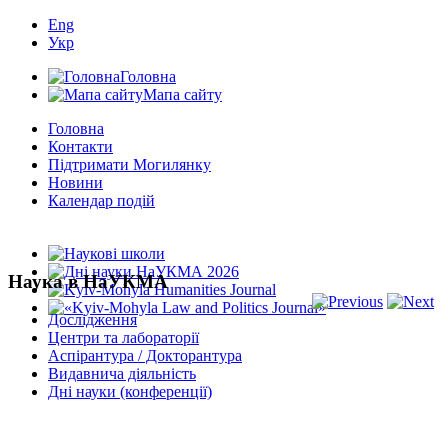
Eng
Укр
Головна
Мапа сайту
Головна
Контакти
Підтримати Могилянку
Новини
Календар подій
Наука в НаУКМА
Дослідження
Центри та лабораторії
Аспірантура / Докторантура
Видавнича діяльність
Дні науки (конференції)