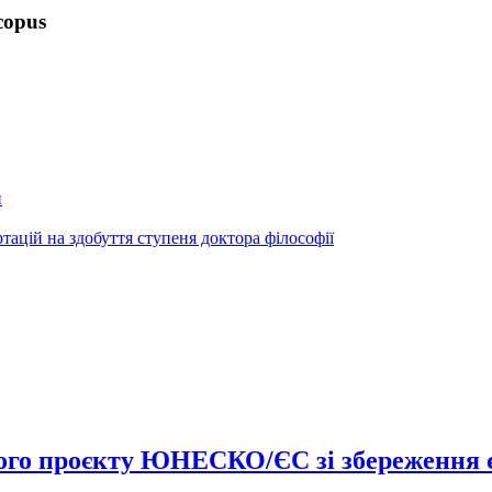
copus
и
ртацій на здобуття ступеня доктора філософії
вого проєкту ЮНЕСКО/ЄС зі збереження 