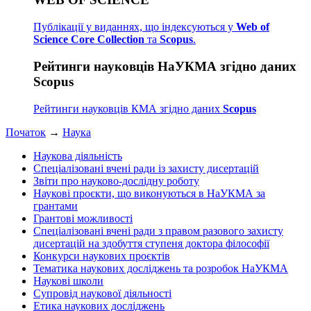
Публікації у виданнях, що індексуються у
Web of
Science Core Collection
та
Scopus
.
Рейтинги науковців НаУКМА згідно даних
Scopus
Рейтинги науковців КМА згідно даних
Scopus
Початок
→
Наука
Наукова діяльність
Спеціалізовані вчені ради із захисту дисертацій
Звіти про науково-дослідну роботу
Наукові проєкти, що виконуються в НаУКМА за
грантами
Грантові можливості
Спеціалізовані вчені ради з правом разового захисту
дисертацій на здобуття ступеня доктора філософії
Конкурси наукових проєктів
Тематика наукових досліджень та розробок НаУКМА
Наукові школи
Супровід наукової діяльності
Етика наукових досліджень