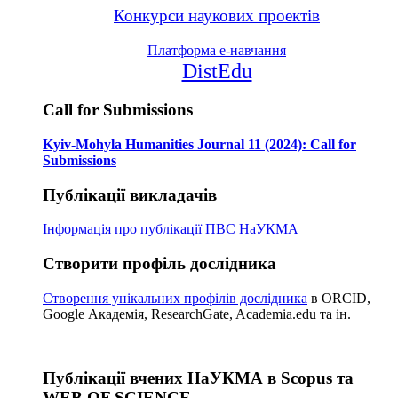
Конкурси наукових проектів
Платформа е-навчання
DistEdu
Call for Submissions
Kyiv-Mohyla Humanities Journal 11 (2024): Call for
Submissions
Публікації викладачів
Інформація про публікації
ПВС НаУКМА
Створити профіль дослідника
Створення унікальних профілів дослідника
в ORCID,
Google Академія, ResearchGate, Academia.edu та ін.
Публікації вчених НаУКМА в Scopus та
WEB OF SCIENCE