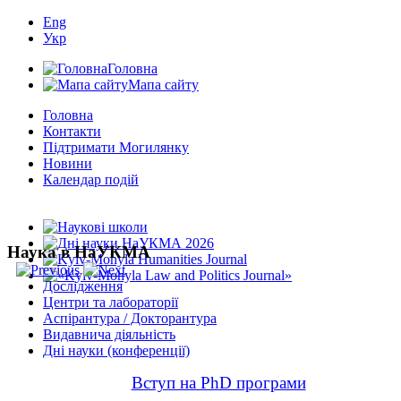
Eng
Укр
Головна
Мапа сайту
Головна
Контакти
Підтримати Могилянку
Новини
Календар подій
Наука в НаУКМА
Дослідження
Центри та лабораторії
Аспірантура / Докторантура
Видавнича діяльність
Дні науки (конференції)
Вступ на PhD програми