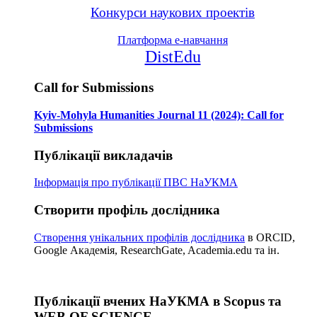
Конкурси наукових проектів
Платформа е-навчання
DistEdu
Call for Submissions
Kyiv-Mohyla Humanities Journal 11 (2024): Call for
Submissions
Публікації викладачів
Інформація про публікації
ПВС НаУКМА
Створити профіль дослідника
Створення унікальних профілів дослідника
в ORCID,
Google Академія, ResearchGate, Academia.edu та ін.
Публікації вчених НаУКМА в Scopus та
WEB OF SCIENCE