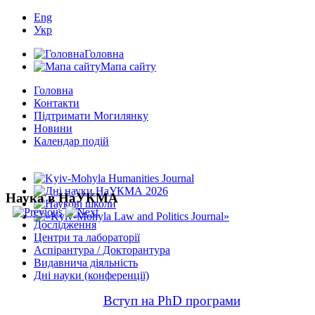
Eng
Укр
Головна
Мапа сайту
Головна
Контакти
Підтримати Могилянку
Новини
Календар подій
Наука в НаУКМА
Дослідження
Центри та лабораторії
Аспірантура / Докторантура
Видавнича діяльність
Дні науки (конференції)
Вступ на PhD програми