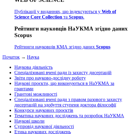
Публікації у виданнях, що індексуються у
Web of
Science Core Collection
та
Scopus
.
Рейтинги науковців НаУКМА згідно даних
Scopus
Рейтинги науковців КМА згідно даних
Scopus
Початок
→
Наука
Наукова діяльність
Спеціалізовані вчені ради із захисту дисертацій
Звіти про науково-дослідну роботу
Наукові проєкти, що виконуються в НаУКМА за
грантами
Грантові можливості
Спеціалізовані вчені ради з правом разового захисту
дисертацій на здобуття ступеня доктора філософії
Конкурси наукових проєктів
Тематика наукових досліджень та розробок НаУКМА
Наукові школи
Супровід наукової діяльності
Етика наукових досліджень