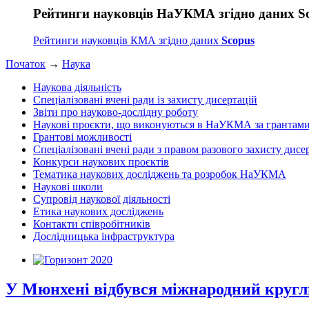
Рейтинги науковців НаУКМА згідно даних S
Рейтинги науковців КМА згідно даних
Scopus
Початок
→
Наука
Наукова діяльність
Спеціалізовані вчені ради із захисту дисертацій
Звіти про науково-дослідну роботу
Наукові проєкти, що виконуються в НаУКМА за грантам
Грантові можливості
Спеціалізовані вчені ради з правом разового захисту дисе
Конкурси наукових проєктів
Тематика наукових досліджень та розробок НаУКМА
Наукові школи
Супровід наукової діяльності
Етика наукових досліджень
Контакти співробітників
Дослідницька інфраструктура
У Мюнхені відбувся міжнародний кругли