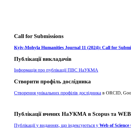
Call for Submissions
Kyiv-Mohyla Humanities Journal 11 (2024): Call for Submi
Публікації викладачів
Інформація про публікації
ПВС НаУКМА
Створити профіль дослідника
Створення унікальних профілів дослідника
в ORCID, Googl
Публікації вчених НаУКМА в Scopus та WE
Публікації у виданнях, що індексуються у
Web of Science 