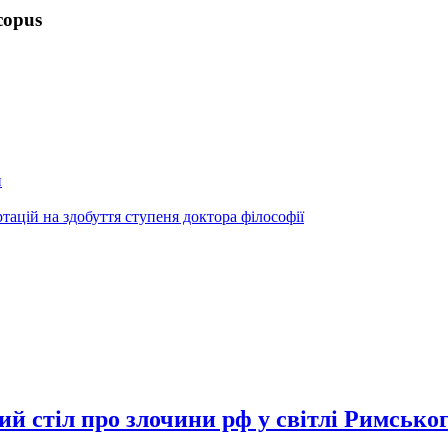
copus
и
ртацій на здобуття ступеня доктора філософії
й стіл про злочини рф у світлі Римськог