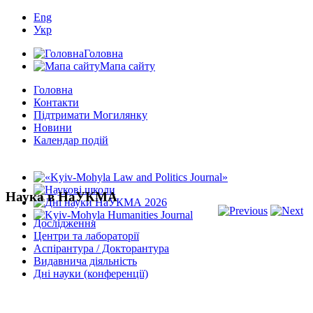
Eng
Укр
Головна
Мапа сайту
Головна
Контакти
Підтримати Могилянку
Новини
Календар подій
Наука в НаУКМА
Дослідження
Центри та лабораторії
Аспірантура / Докторантура
Видавнича діяльність
Дні науки (конференції)