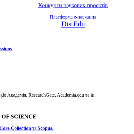
Конкурси наукових проектів
Платформа е-навчання
DistEdu
ssions
e Академія, ResearchGate, Academia.edu та ін.
B OF SCIENCE
Core Collection
та
Scopus
.