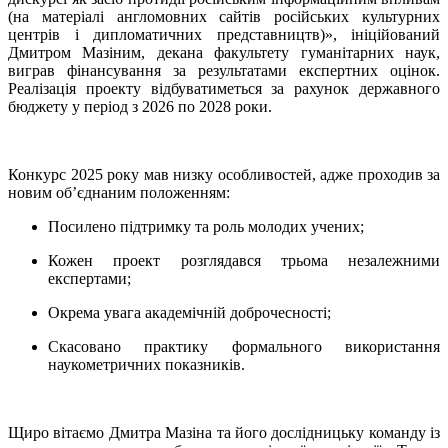
(на матеріалі англомовних сайтів російських культурних
центрів і дипломатичних представництв)», ініційований
Дмитром Мазіним, декана факультету гуманітарних наук,
виграв фінансування за результатами експертних оцінок.
Реалізація проекту відбуватиметься за рахунок державного
бюджету у період з 2026 по 2028 роки.
Конкурс 2025 року мав низку особливостей, адже проходив за
новим об’єднаним положенням:
Посилено підтримку та роль молодих учених;
Кожен проект розглядався трьома незалежними
експертами;
Окрема увага академічній доброчесності;
Скасовано практику формального використання
наукометричних показників.
Щиро вітаємо Дмитра Мазіна та його дослідницьку команду із