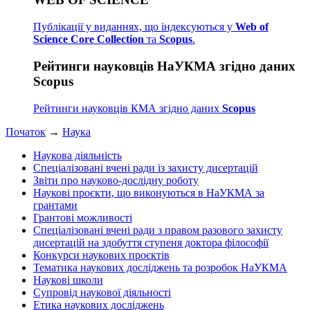
Публікації у виданнях, що індексуються у
Web of
Science Core Collection
та
Scopus
.
Рейтинги науковців НаУКМА згідно даних
Scopus
Рейтинги науковців КМА згідно даних
Scopus
Початок
→
Наука
Наукова діяльність
Спеціалізовані вчені ради із захисту дисертацій
Звіти про науково-дослідну роботу
Наукові проєкти, що виконуються в НаУКМА за
грантами
Грантові можливості
Спеціалізовані вчені ради з правом разового захисту
дисертацій на здобуття ступеня доктора філософії
Конкурси наукових проєктів
Тематика наукових досліджень та розробок НаУКМА
Наукові школи
Супровід наукової діяльності
Етика наукових досліджень