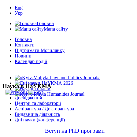
Eng
Укр
Головна
Мапа сайту
Головна
Контакти
Підтримати Могилянку
Новини
Календар подій
Наука в НаУКМА
Дослідження
Центри та лабораторії
Аспірантура / Докторантура
Видавнича діяльність
Дні науки (конференції)
Вступ на PhD програми