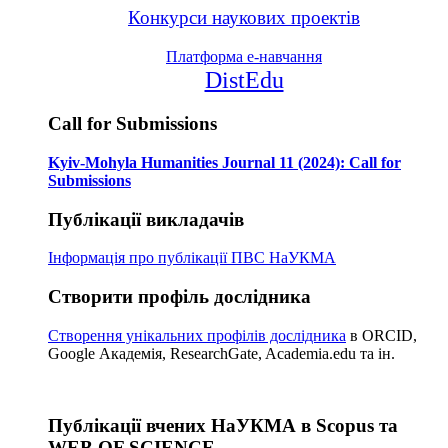
Конкурси наукових проектів
Платформа е-навчання
DistEdu
Call for Submissions
Kyiv-Mohyla Humanities Journal 11 (2024): Call for
Submissions
Публікації викладачів
Інформація про публікації
ПВС НаУКМА
Створити профіль дослідника
Створення унікальних профілів дослідника
в ORCID,
Google Академія, ResearchGate, Academia.edu та ін.
Публікації вчених НаУКМА в Scopus та
WEB OF SCIENCE