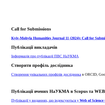
Call for Submissions
Kyiv-Mohyla Humanities Journal 11 (2024): Call for Submi
Публікації викладачів
Інформація про публікації
ПВС НаУКМА
Створити профіль дослідника
Створення унікальних профілів дослідника
в ORCID, Googl
Публікації вчених НаУКМА в Scopus та WE
Публікації у виданнях, що індексуються у
Web of Science 