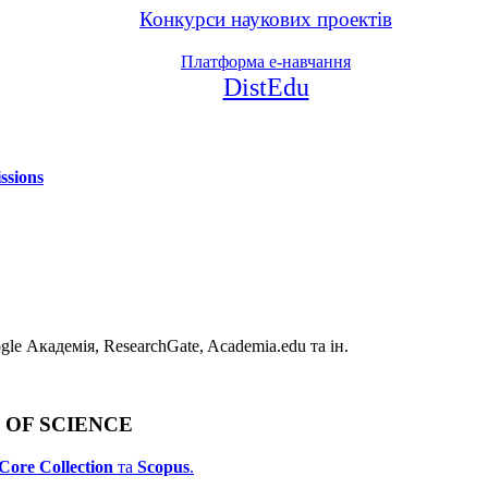
Конкурси наукових проектів
Платформа е-навчання
DistEdu
ssions
e Академія, ResearchGate, Academia.edu та ін.
B OF SCIENCE
Core Collection
та
Scopus
.