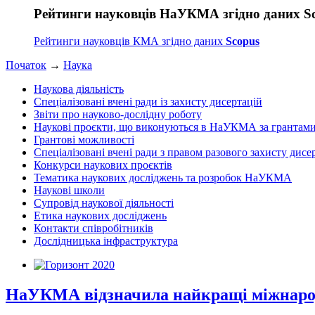
Рейтинги науковців НаУКМА згідно даних S
Рейтинги науковців КМА згідно даних
Scopus
Початок
→
Наука
Наукова діяльність
Спеціалізовані вчені ради із захисту дисертацій
Звіти про науково-дослідну роботу
Наукові проєкти, що виконуються в НаУКМА за грантам
Грантові можливості
Спеціалізовані вчені ради з правом разового захисту дисе
Конкурси наукових проєктів
Тематика наукових досліджень та розробок НаУКМА
Наукові школи
Супровід наукової діяльності
Етика наукових досліджень
Контакти співробітників
Дослідницька інфраструктура
НаУКМА відзначила найкращі міжнародн