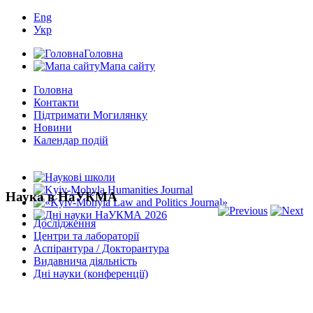
Eng
Укр
Головна
Мапа сайту
Головна
Контакти
Підтримати Могилянку
Новини
Календар подій
Наука в НаУКМА
Дослідження
Центри та лабораторії
Аспірантура / Докторантура
Видавнича діяльність
Дні науки (конференції)