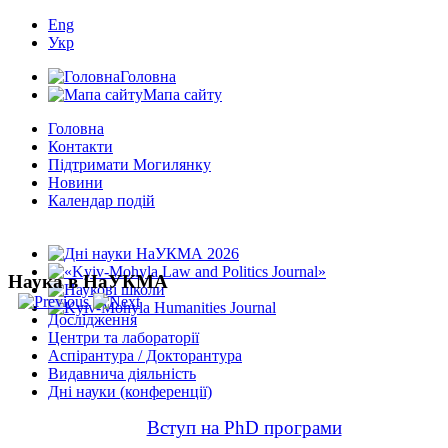
Eng
Укр
Головна
Мапа сайту
Головна
Контакти
Підтримати Могилянку
Новини
Календар подій
Наука в НаУКМА
Дослідження
Центри та лабораторії
Аспірантура / Докторантура
Видавнича діяльність
Дні науки (конференції)
Вступ на PhD програми