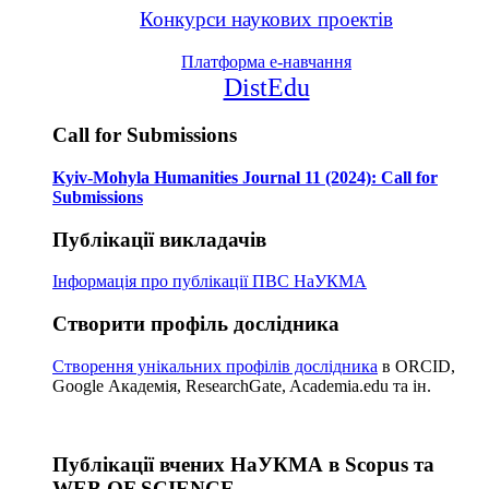
Конкурси наукових проектів
Платформа е-навчання
DistEdu
Call for Submissions
Kyiv-Mohyla Humanities Journal 11 (2024): Call for
Submissions
Публікації викладачів
Інформація про публікації
ПВС НаУКМА
Створити профіль дослідника
Створення унікальних профілів дослідника
в ORCID,
Google Академія, ResearchGate, Academia.edu та ін.
Публікації вчених НаУКМА в Scopus та
WEB OF SCIENCE