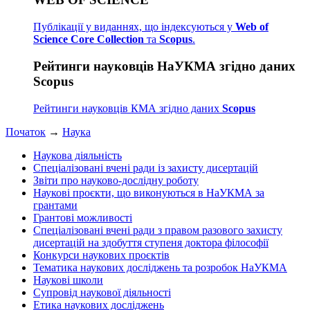
Публікації у виданнях, що індексуються у
Web of
Science Core Collection
та
Scopus
.
Рейтинги науковців НаУКМА згідно даних
Scopus
Рейтинги науковців КМА згідно даних
Scopus
Початок
→
Наука
Наукова діяльність
Спеціалізовані вчені ради із захисту дисертацій
Звіти про науково-дослідну роботу
Наукові проєкти, що виконуються в НаУКМА за
грантами
Грантові можливості
Спеціалізовані вчені ради з правом разового захисту
дисертацій на здобуття ступеня доктора філософії
Конкурси наукових проєктів
Тематика наукових досліджень та розробок НаУКМА
Наукові школи
Супровід наукової діяльності
Етика наукових досліджень