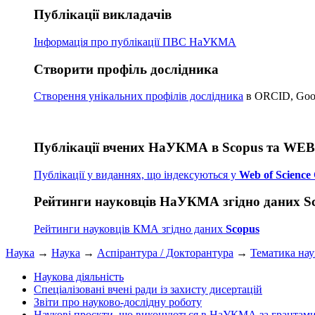
Публікації викладачів
Інформація про публікації
ПВС НаУКМА
Створити профіль дослідника
Створення унікальних профілів дослідника
в ORCID, Googl
Публікації вчених НаУКМА в Scopus та WE
Публікації у виданнях, що індексуються у
Web of Science 
Рейтинги науковців НаУКМА згідно даних S
Рейтинги науковців КМА згідно даних
Scopus
Наука
→
Наука
→
Аспірантура / Докторантура
→
Тематика на
Наукова діяльність
Спеціалізовані вчені ради із захисту дисертацій
Звіти про науково-дослідну роботу
Наукові проєкти, що виконуються в НаУКМА за грантам