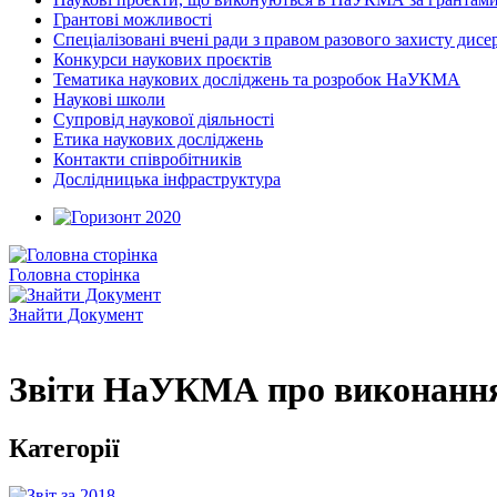
Грантові можливості
Спеціалізовані вчені ради з правом разового захисту дисе
Конкурси наукових проєктів
Тематика наукових досліджень та розробок НаУКМА
Наукові школи
Супровід наукової діяльності
Етика наукових досліджень
Контакти співробітників
Дослідницька інфраструктура
Головна сторінка
Знайти Документ
Звіти НаУКМА про виконання 
Категорії