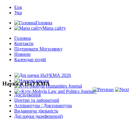
Eng
Укр
Головна
Мапа сайту
Головна
Контакти
Підтримати Могилянку
Новини
Календар подій
Наука в НаУКМА
Дослідження
Центри та лабораторії
Аспірантура / Докторантура
Видавнича діяльність
Дні науки (конференції)