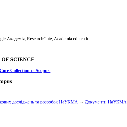
e Академія, ResearchGate, Academia.edu та ін.
B OF SCIENCE
Core Collection
та
Scopus
.
copus
укових досліджень та розробок НаУКМА
→
Документи НаУКМА
и