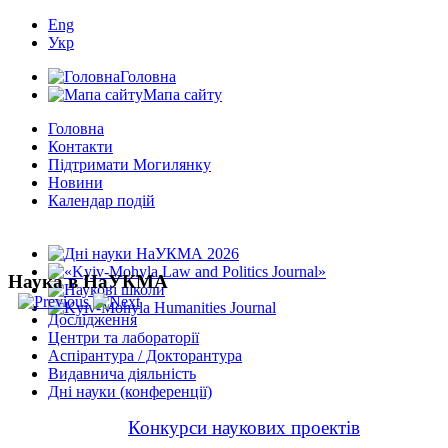
Eng
Укр
Головна
Мапа сайту
Головна
Контакти
Підтримати Могилянку
Новини
Календар подій
Наука в НаУКМА
Дослідження
Центри та лабораторії
Аспірантура / Докторантура
Видавнича діяльність
Дні науки (конференції)
Конкурси наукових проектів