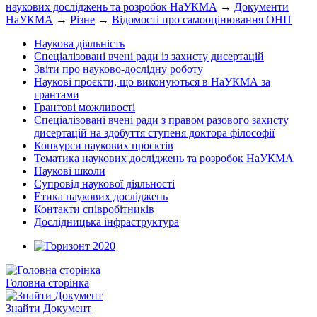
наукових досліджень та розробок НаУКМА
→
Документи
НаУКМА
→
Різне
→
Відомості про самооцінювання ОНП
Наукова діяльність
Спеціалізовані вчені ради із захисту дисертацій
Звіти про науково-дослідну роботу
Наукові проєкти, що виконуються в НаУКМА за
грантами
Грантові можливості
Спеціалізовані вчені ради з правом разового захисту
дисертацій на здобуття ступеня доктора філософії
Конкурси наукових проєктів
Тематика наукових досліджень та розробок НаУКМА
Наукові школи
Супровід наукової діяльності
Етика наукових досліджень
Контакти співробітників
Дослідницька інфраструктура
Головна сторінка
Знайти Документ