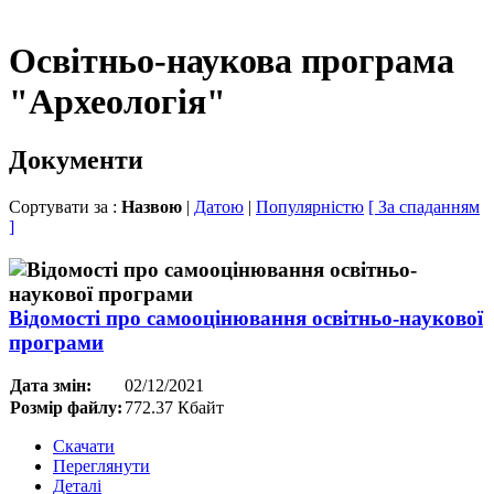
Освітньо-наукова програма
"Археологія"
Документи
Сортувати за :
Назвою
|
Датою
|
Популярністю
[ За спаданням
]
Відомості про самооцінювання освітньо-наукової
програми
Дата змін:
02/12/2021
Розмір файлу:
772.37 Кбайт
Скачати
Переглянути
Деталі