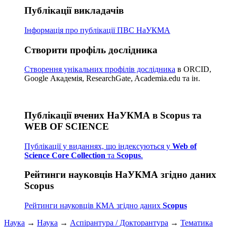
Публікації викладачів
Інформація про публікації
ПВС НаУКМА
Створити профіль дослідника
Створення унікальних профілів дослідника
в ORCID,
Google Академія, ResearchGate, Academia.edu та ін.
Публікації вчених НаУКМА в Scopus та
WEB OF SCIENCE
Публікації у виданнях, що індексуються у
Web of
Science Core Collection
та
Scopus
.
Рейтинги науковців НаУКМА згідно даних
Scopus
Рейтинги науковців КМА згідно даних
Scopus
Наука
→
Наука
→
Аспірантура / Докторантура
→
Тематика