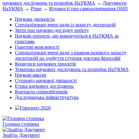
наукових досліджень та розробок НаУКМА
→
Документи
НаУКМА
→
Різне
→
Відомості про самооцінювання ОНП
Наукова діяльність
Спеціалізовані вчені ради із захисту дисертацій
Звіти про науково-дослідну роботу
Наукові проєкти, що виконуються в НаУКМА за
грантами
Грантові можливості
Спеціалізовані вчені ради з правом разового захисту
дисертацій на здобуття ступеня доктора філософії
Конкурси наукових проєктів
Тематика наукових досліджень та розробок НаУКМА
Наукові школи
Супровід наукової діяльності
Етика наукових досліджень
Контакти співробітників
Дослідницька інфраструктура
Головна сторінка
Знайти Документ