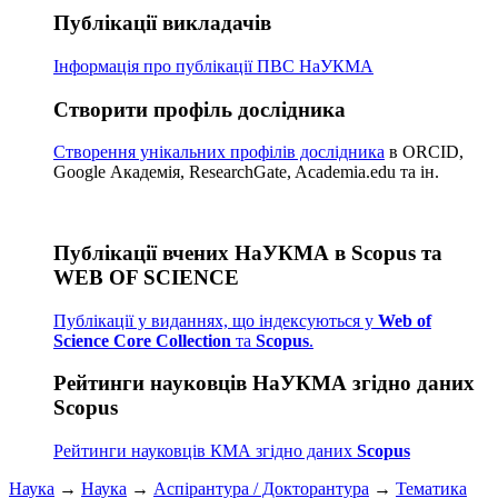
Публікації викладачів
Інформація про публікації
ПВС НаУКМА
Створити профіль дослідника
Створення унікальних профілів дослідника
в ORCID,
Google Академія, ResearchGate, Academia.edu та ін.
Публікації вчених НаУКМА в Scopus та
WEB OF SCIENCE
Публікації у виданнях, що індексуються у
Web of
Science Core Collection
та
Scopus
.
Рейтинги науковців НаУКМА згідно даних
Scopus
Рейтинги науковців КМА згідно даних
Scopus
Наука
→
Наука
→
Аспірантура / Докторантура
→
Тематика