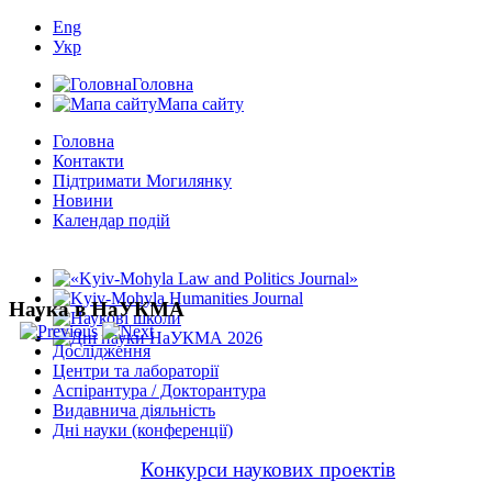
Eng
Укр
Головна
Мапа сайту
Головна
Контакти
Підтримати Могилянку
Новини
Календар подій
Наука в НаУКМА
Дослідження
Центри та лабораторії
Аспірантура / Докторантура
Видавнича діяльність
Дні науки (конференції)
Конкурси наукових проектів