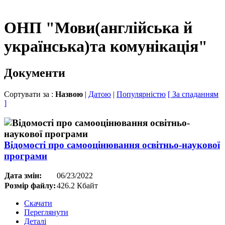
ОНП "Мови(англійська й
українська)та комунікація"
Документи
Сортувати за :
Назвою
|
Датою
|
Популярністю
[ За спаданням
]
Відомості про самооцінювання освітньо-наукової
програми
Дата змін:
06/23/2022
Розмір файлу:
426.2 Кбайт
Скачати
Переглянути
Деталі